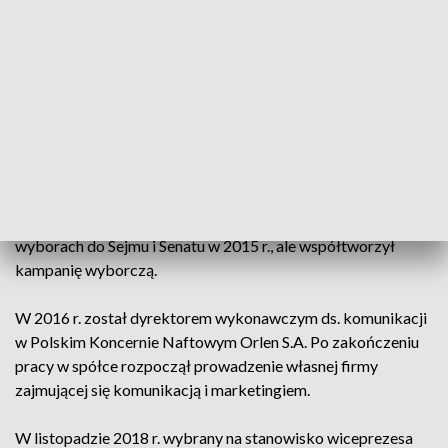
Mastalerek (ur. w 1984 r.) ukończył w 2008 r. studia na
kierunku stosunki międzynarodowe na Uniwersytecie
Szczecińskim. W wyborach samorządowych w 2010 r. został
wybrany do sejmiku łódzkiego, objął funkcję
przewodniczącego klubu radnych PiS.
W wyborach parlamentarnych w 2011 r. został wybrany na
posła z listy Prawa i Sprawiedliwości w okręgu sieradzkim. W
2014 został rzecznikiem prasowym PiS. Nie startował w
wyborach do Sejmu i Senatu w 2015 r., ale współtworzył
kampanię wyborczą.
W 2016 r. został dyrektorem wykonawczym ds. komunikacji
w Polskim Koncernie Naftowym Orlen S.A. Po zakończeniu
pracy w spółce rozpoczął prowadzenie własnej firmy
zajmującej się komunikacją i marketingiem.
W listopadzie 2018 r. wybrany na stanowisko wiceprezesa