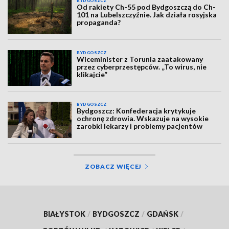
BYDGOSZCZ
Od rakiety Ch-55 pod Bydgoszczą do Ch-
101 na Lubelszczyźnie. Jak działa rosyjska
propaganda?
BYDGOSZCZ
Wiceminister z Torunia zaatakowany
przez cyberprzestępców. „To wirus, nie
klikajcie”
BYDGOSZCZ
Bydgoszcz: Konfederacja krytykuje
ochronę zdrowia. Wskazuje na wysokie
zarobki lekarzy i problemy pacjentów
ZOBACZ WIĘCEJ
BIAŁYSTOK
/
BYDGOSZCZ
/
GDAŃSK
/