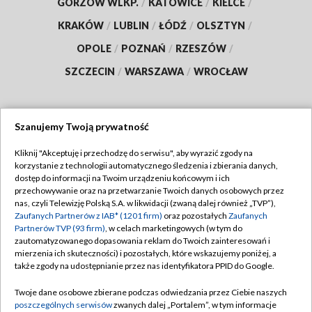
GORZÓW WLKP.
/
KATOWICE
/
KIELCE
/
KRAKÓW
/
LUBLIN
/
ŁÓDŹ
/
OLSZTYN
/
OPOLE
/
POZNAŃ
/
RZESZÓW
/
SZCZECIN
/
WARSZAWA
/
WROCŁAW
Szanujemy Twoją prywatność
Dołącz do nas:
Kliknij "Akceptuję i przechodzę do serwisu", aby wyrazić zgody na
korzystanie z technologii automatycznego śledzenia i zbierania danych,
TVP
dostęp do informacji na Twoim urządzeniu końcowym i ich
Abonament TVP
przechowywanie oraz na przetwarzanie Twoich danych osobowych przez
Regulamin TVP
nas, czyli Telewizję Polską S.A. w likwidacji (zwaną dalej również „TVP”),
Emisja w TVP
Polityka prywatności
Zaufanych Partnerów z IAB* (1201 firm)
oraz pozostałych
Zaufanych
Partnerów TVP (93 firm)
, w celach marketingowych (w tym do
Centrum informacji TVP
Moje zgody
zautomatyzowanego dopasowania reklam do Twoich zainteresowań i
mierzenia ich skuteczności) i pozostałych, które wskazujemy poniżej, a
Naziemna Telewizja Cyfrowa
Pomoc
także zgody na udostępnianie przez nas identyfikatora PPID do Google.
Sklep TVP
Biuro reklamy
Twoje dane osobowe zbierane podczas odwiedzania przez Ciebie naszych
Rada Programowa
Kontakt
poszczególnych serwisów
zwanych dalej „Portalem”, w tym informacje