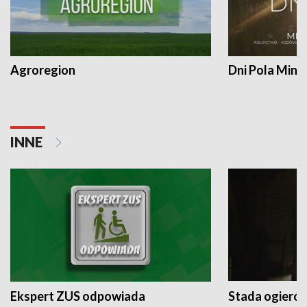
Agroregion
Dni Pola Min
INNE
Ekspert ZUS odpowiada
Stada ogieró