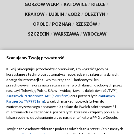
GORZÓW WLKP.
/
KATOWICE
/
KIELCE
/
KRAKÓW
/
LUBLIN
/
ŁÓDŹ
/
OLSZTYN
/
OPOLE
/
POZNAŃ
/
RZESZÓW
/
SZCZECIN
/
WARSZAWA
/
WROCŁAW
Szanujemy Twoją prywatność
Dołącz do nas:
Kliknij "Akceptuję i przechodzę do serwisu", aby wyrazić zgody na
korzystanie z technologii automatycznego śledzenia i zbierania danych,
TVP
dostęp do informacji na Twoim urządzeniu końcowym i ich
Abonament TVP
przechowywanie oraz na przetwarzanie Twoich danych osobowych przez
Regulamin TVP
nas, czyli Telewizję Polską S.A. w likwidacji (zwaną dalej również „TVP”),
Emisja w TVP
Polityka prywatności
Zaufanych Partnerów z IAB* (1201 firm)
oraz pozostałych
Zaufanych
Partnerów TVP (93 firm)
, w celach marketingowych (w tym do
Centrum informacji TVP
Moje zgody
zautomatyzowanego dopasowania reklam do Twoich zainteresowań i
mierzenia ich skuteczności) i pozostałych, które wskazujemy poniżej, a
Naziemna Telewizja Cyfrowa
Pomoc
także zgody na udostępnianie przez nas identyfikatora PPID do Google.
Sklep TVP
Biuro reklamy
Twoje dane osobowe zbierane podczas odwiedzania przez Ciebie naszych
Rada Programowa