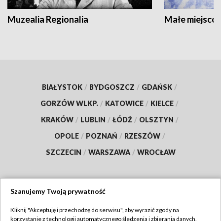
Muzealia Regionalia
Małe miejscow
BIAŁYSTOK
/
BYDGOSZCZ
/
GDAŃSK
/
GORZÓW WLKP.
/
KATOWICE
/
KIELCE
/
KRAKÓW
/
LUBLIN
/
ŁÓDŹ
/
OLSZTYN
/
OPOLE
/
POZNAŃ
/
RZESZÓW
/
SZCZECIN
/
WARSZAWA
/
WROCŁAW
Szanujemy Twoją prywatność
Dołącz do nas:
Kliknij "Akceptuję i przechodzę do serwisu", aby wyrazić zgody na
korzystanie z technologii automatycznego śledzenia i zbierania danych,