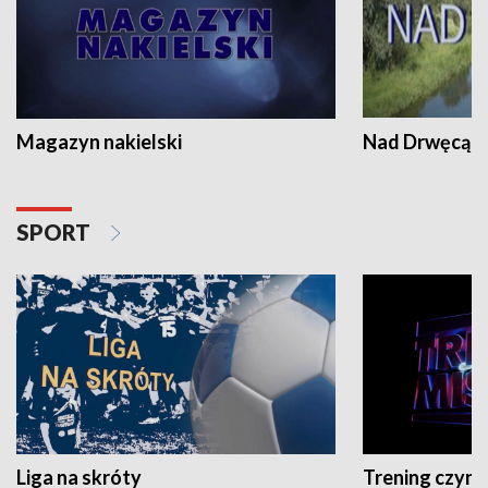
Magazyn nakielski
Nad Drwęcą
SPORT
Liga na skróty
Trening czyni 