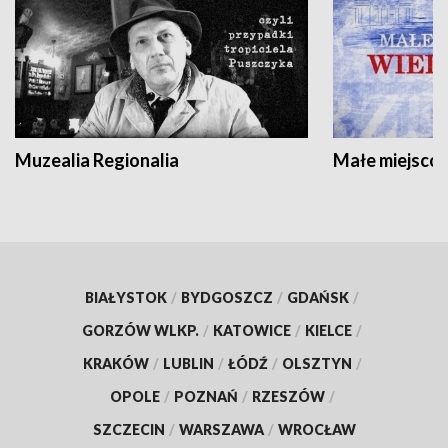
Muzealia Regionalia
Małe miejscow
BIAŁYSTOK
/
BYDGOSZCZ
/
GDAŃSK
/
GORZÓW WLKP.
/
KATOWICE
/
KIELCE
/
KRAKÓW
/
LUBLIN
/
ŁÓDŹ
/
OLSZTYN
/
OPOLE
/
POZNAŃ
/
RZESZÓW
/
SZCZECIN
/
WARSZAWA
/
WROCŁAW