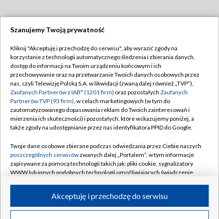
Szanujemy Twoją prywatność
Dołącz do nas:
Kliknij "Akceptuję i przechodzę do serwisu", aby wyrazić zgody na
korzystanie z technologii automatycznego śledzenia i zbierania danych,
TVP
dostęp do informacji na Twoim urządzeniu końcowym i ich
Abonament TVP
przechowywanie oraz na przetwarzanie Twoich danych osobowych przez
Regulamin TVP
nas, czyli Telewizję Polską S.A. w likwidacji (zwaną dalej również „TVP”),
Emisja w TVP
Polityka prywatności
Zaufanych Partnerów z IAB* (1201 firm)
oraz pozostałych
Zaufanych
Partnerów TVP (93 firm)
, w celach marketingowych (w tym do
Centrum informacji TVP
Moje zgody
zautomatyzowanego dopasowania reklam do Twoich zainteresowań i
mierzenia ich skuteczności) i pozostałych, które wskazujemy poniżej, a
Naziemna Telewizja Cyfrowa
Pomoc
także zgody na udostępnianie przez nas identyfikatora PPID do Google.
Sklep TVP
Biuro reklamy
Twoje dane osobowe zbierane podczas odwiedzania przez Ciebie naszych
Rada Programowa
Kontakt
poszczególnych serwisów
zwanych dalej „Portalem”, w tym informacje
zapisywane za pomocą technologii takich jak: pliki cookie, sygnalizatory
System NOS
WWW lub innych podobnych technologii umożliwiających świadczenie
dopasowanych i bezpiecznych usług, personalizację treści oraz reklam,
Informacje o nadawcy
Kanały
udostępnianie funkcji mediów społecznościowych oraz analizowanie
Akceptuję i przechodzę do serwisu
ruchu w Internecie.
Program dla prasy
©2026 Telewizja Polska S.A. w likwidacji
Biuro Reklamy
Twoje dane osobowe zbierane podczas odwiedzania przez Ciebie