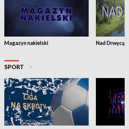
Magazyn nakielski
Nad Drwęcą
SPORT