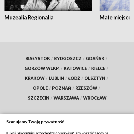
Muzealia Regionalia
Małe miejscow
BIAŁYSTOK
/
BYDGOSZCZ
/
GDAŃSK
/
GORZÓW WLKP.
/
KATOWICE
/
KIELCE
/
KRAKÓW
/
LUBLIN
/
ŁÓDŹ
/
OLSZTYN
/
OPOLE
/
POZNAŃ
/
RZESZÓW
/
SZCZECIN
/
WARSZAWA
/
WROCŁAW
Szanujemy Twoją prywatność
Dołącz do nas:
Kliknij "Akceptuję i przechodzę do serwisu", aby wyrazić zgody na