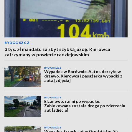
BYDGOSZCZ
3 tys. zł mandatu za zbyt szybką jazdę. Kierowca
zatrzymany w powiecie radziejowskim
BYDGOSZCZ
Wypadek w Borównie. Auto uderzyło w
drzewo. Kierowca i pasażerka wypadki z
auta [zdjęcia]
BYDGOSZCZ
Elzanowo: ranni po wypadku.
Zablokowana została droga po zderzeniu
aut [zdjęcia]
BYDGOSZCZ
Wypadek trzech aut w Grudziądzu. Są