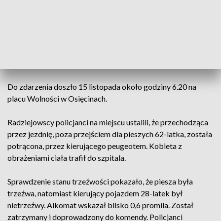
przechodzącą przez jezdnię. Okazało się, że był pod
wpływem alkoholu. Ranna 62-latka trafiła do
szpitala.
ZOBACZ: Pieszych ginie więcej niż w zeszłym roku o tej
porze! Dlaczego?
Do zdarzenia doszło 15 listopada około godziny 6.20 na
placu Wolności w Osięcinach.
Radziejowscy policjanci na miejscu ustalili, że przechodząca
przez jezdnię, poza przejściem dla pieszych 62-latka, została
potrącona, przez kierującego peugeotem. Kobieta z
obrażeniami ciała trafił do szpitala.
Sprawdzenie stanu trzeźwości pokazało, że piesza była
trzeźwa, natomiast kierujący pojazdem 28-latek był
nietrzeźwy. Alkomat wskazał blisko 0,6 promila. Został
zatrzymany i doprowadzony do komendy. Policjanci