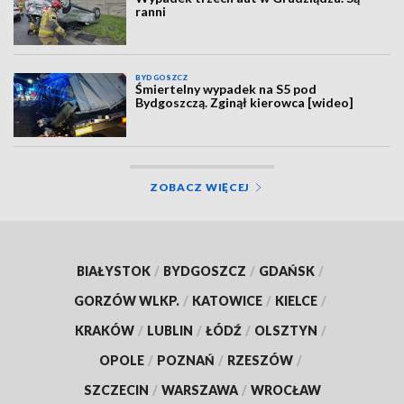
ranni
BYDGOSZCZ
Śmiertelny wypadek na S5 pod
Bydgoszczą. Zginął kierowca [wideo]
ZOBACZ WIĘCEJ
BIAŁYSTOK
/
BYDGOSZCZ
/
GDAŃSK
/
GORZÓW WLKP.
/
KATOWICE
/
KIELCE
/
KRAKÓW
/
LUBLIN
/
ŁÓDŹ
/
OLSZTYN
/
OPOLE
/
POZNAŃ
/
RZESZÓW
/
SZCZECIN
/
WARSZAWA
/
WROCŁAW