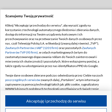
Szanujemy Twoją prywatność
Dołącz do nas:
Kliknij "Akceptuję i przechodzę do serwisu", aby wyrazić zgody na
korzystanie z technologii automatycznego śledzenia i zbierania danych,
TVP
dostęp do informacji na Twoim urządzeniu końcowym i ich
Abonament TVP
przechowywanie oraz na przetwarzanie Twoich danych osobowych przez
Regulamin TVP
nas, czyli Telewizję Polską S.A. w likwidacji (zwaną dalej również „TVP”),
Emisja w TVP
Polityka prywatności
Zaufanych Partnerów z IAB* (1201 firm)
oraz pozostałych
Zaufanych
Partnerów TVP (93 firm)
, w celach marketingowych (w tym do
Centrum informacji TVP
Moje zgody
zautomatyzowanego dopasowania reklam do Twoich zainteresowań i
mierzenia ich skuteczności) i pozostałych, które wskazujemy poniżej, a
Naziemna Telewizja Cyfrowa
Pomoc
także zgody na udostępnianie przez nas identyfikatora PPID do Google.
Sklep TVP
Biuro reklamy
Twoje dane osobowe zbierane podczas odwiedzania przez Ciebie naszych
Rada Programowa
Kontakt
poszczególnych serwisów
zwanych dalej „Portalem”, w tym informacje
zapisywane za pomocą technologii takich jak: pliki cookie, sygnalizatory
System NOS
WWW lub innych podobnych technologii umożliwiających świadczenie
dopasowanych i bezpiecznych usług, personalizację treści oraz reklam,
Informacje o nadawcy
Kanały
udostępnianie funkcji mediów społecznościowych oraz analizowanie
Akceptuję i przechodzę do serwisu
ruchu w Internecie.
Program dla prasy
©2026 Telewizja Polska S.A. w likwidacji
Biuro Reklamy
Twoje dane osobowe zbierane podczas odwiedzania przez Ciebie