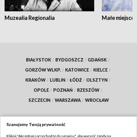
Muzealia Regionalia
Małe miejscow
BIAŁYSTOK
/
BYDGOSZCZ
/
GDAŃSK
/
GORZÓW WLKP.
/
KATOWICE
/
KIELCE
/
KRAKÓW
/
LUBLIN
/
ŁÓDŹ
/
OLSZTYN
/
OPOLE
/
POZNAŃ
/
RZESZÓW
/
SZCZECIN
/
WARSZAWA
/
WROCŁAW
Szanujemy Twoją prywatność
Dołącz do nas:
Kliknij "Akceptuję i przechodzę do serwisu", aby wyrazić zgody na