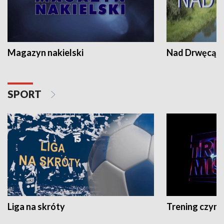
Magazyn nakielski
Nad Drwęcą
SPORT
Liga na skróty
Trening czyni 