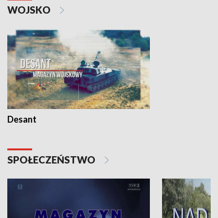
WOJSKO
Desant
SPOŁECZEŃSTWO