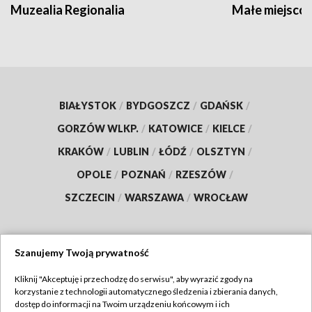
Muzealia Regionalia
Małe miejscow
BIAŁYSTOK
/
BYDGOSZCZ
/
GDAŃSK
/
GORZÓW WLKP.
/
KATOWICE
/
KIELCE
/
KRAKÓW
/
LUBLIN
/
ŁÓDŹ
/
OLSZTYN
/
OPOLE
/
POZNAŃ
/
RZESZÓW
/
SZCZECIN
/
WARSZAWA
/
WROCŁAW
Szanujemy Twoją prywatność
Dołącz do nas:
Kliknij "Akceptuję i przechodzę do serwisu", aby wyrazić zgody na
korzystanie z technologii automatycznego śledzenia i zbierania danych,
TVP
dostęp do informacji na Twoim urządzeniu końcowym i ich