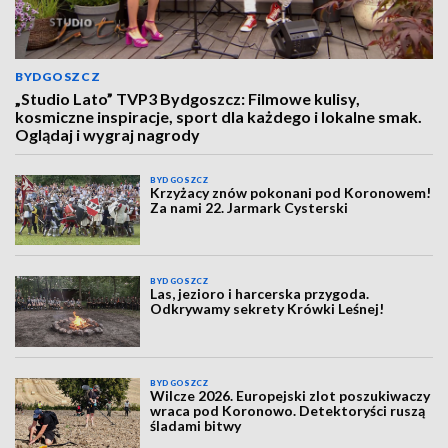
BYDGOSZCZ
„Studio Lato” TVP3 Bydgoszcz: Filmowe kulisy,
kosmiczne inspiracje, sport dla każdego i lokalne smak.
Oglądaj i wygraj nagrody
BYDGOSZCZ
Krzyżacy znów pokonani pod Koronowem!
Za nami 22. Jarmark Cysterski
BYDGOSZCZ
Las, jezioro i harcerska przygoda.
Odkrywamy sekrety Krówki Leśnej!
BYDGOSZCZ
Wilcze 2026. Europejski zlot poszukiwaczy
wraca pod Koronowo. Detektoryści ruszą
śladami bitwy