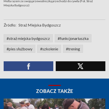
Mella razem ze swoją przewodniczką przechodzi do cywila (Fot. Straż
Miejska Bydgoszcz)
Źródło:
Straż Miejska Bydgoszcz
#straż miejska bydgoszcz
#funkcjonariuszka
#pies służbowy
#szkolenie
#trening
ZOBACZ TAKŻE