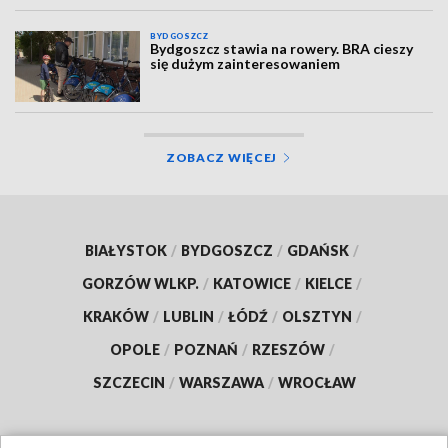
BYDGOSZCZ
Bydgoszcz stawia na rowery. BRA cieszy
się dużym zainteresowaniem
ZOBACZ WIĘCEJ
BIAŁYSTOK
/
BYDGOSZCZ
/
GDAŃSK
/
GORZÓW WLKP.
/
KATOWICE
/
KIELCE
/
KRAKÓW
/
LUBLIN
/
ŁÓDŹ
/
OLSZTYN
/
OPOLE
/
POZNAŃ
/
RZESZÓW
/
SZCZECIN
/
WARSZAWA
/
WROCŁAW