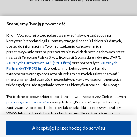
Szanujemy Twoją prywatność
Dołącz do nas:
Kliknij "Akceptuję i przechodzę do serwisu", aby wyrazić zgody na
korzystanie z technologii automatycznego śledzenia i zbierania danych,
TVP
dostęp do informacji na Twoim urządzeniu końcowym i ich
Abonament TVP
przechowywanie oraz na przetwarzanie Twoich danych osobowych przez
Regulamin TVP
nas, czyli Telewizję Polską S.A. w likwidacji (zwaną dalej również „TVP”),
Emisja w TVP
Polityka prywatności
Zaufanych Partnerów z IAB* (1201 firm)
oraz pozostałych
Zaufanych
Partnerów TVP (93 firm)
, w celach marketingowych (w tym do
Centrum informacji TVP
Moje zgody
zautomatyzowanego dopasowania reklam do Twoich zainteresowań i
mierzenia ich skuteczności) i pozostałych, które wskazujemy poniżej, a
Naziemna Telewizja Cyfrowa
Pomoc
także zgody na udostępnianie przez nas identyfikatora PPID do Google.
Sklep TVP
Biuro reklamy
Twoje dane osobowe zbierane podczas odwiedzania przez Ciebie naszych
Rada Programowa
Kontakt
poszczególnych serwisów
zwanych dalej „Portalem”, w tym informacje
zapisywane za pomocą technologii takich jak: pliki cookie, sygnalizatory
System NOS
WWW lub innych podobnych technologii umożliwiających świadczenie
dopasowanych i bezpiecznych usług, personalizację treści oraz reklam,
Informacje o nadawcy
Kanały
udostępnianie funkcji mediów społecznościowych oraz analizowanie
Akceptuję i przechodzę do serwisu
ruchu w Internecie.
Program dla prasy
©2026 Telewizja Polska S.A. w likwidacji