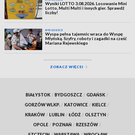
Wyniki LOTTO 3.08.2026. Losowanie Mini
Lotto, Multi Multi i innych gier. Sprawdź
liczby!
BYDGOSZCZ
Wyspa pełna tajemnic wraca do Wyspę
Młyńską. Szyfry, roboty i zagadki na cześć
Mariana Rejewskiego
ZOBACZ WIĘCEJ
BIAŁYSTOK
/
BYDGOSZCZ
/
GDAŃSK
/
GORZÓW WLKP.
/
KATOWICE
/
KIELCE
/
KRAKÓW
/
LUBLIN
/
ŁÓDŹ
/
OLSZTYN
/
OPOLE
/
POZNAŃ
/
RZESZÓW
/
SZCZECIN
/
WARSZAWA
/
WROCŁAW