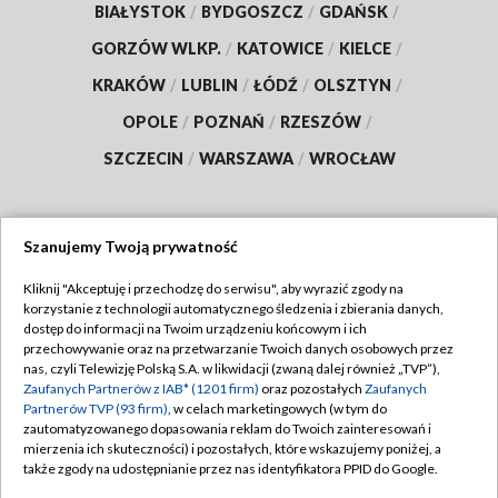
BIAŁYSTOK
/
BYDGOSZCZ
/
GDAŃSK
/
GORZÓW WLKP.
/
KATOWICE
/
KIELCE
/
KRAKÓW
/
LUBLIN
/
ŁÓDŹ
/
OLSZTYN
/
OPOLE
/
POZNAŃ
/
RZESZÓW
/
SZCZECIN
/
WARSZAWA
/
WROCŁAW
Szanujemy Twoją prywatność
Dołącz do nas:
Kliknij "Akceptuję i przechodzę do serwisu", aby wyrazić zgody na
korzystanie z technologii automatycznego śledzenia i zbierania danych,
TVP
dostęp do informacji na Twoim urządzeniu końcowym i ich
Abonament TVP
przechowywanie oraz na przetwarzanie Twoich danych osobowych przez
Regulamin TVP
nas, czyli Telewizję Polską S.A. w likwidacji (zwaną dalej również „TVP”),
Emisja w TVP
Polityka prywatności
Zaufanych Partnerów z IAB* (1201 firm)
oraz pozostałych
Zaufanych
Partnerów TVP (93 firm)
, w celach marketingowych (w tym do
Centrum informacji TVP
Moje zgody
zautomatyzowanego dopasowania reklam do Twoich zainteresowań i
mierzenia ich skuteczności) i pozostałych, które wskazujemy poniżej, a
Naziemna Telewizja Cyfrowa
Pomoc
także zgody na udostępnianie przez nas identyfikatora PPID do Google.
Sklep TVP
Biuro reklamy