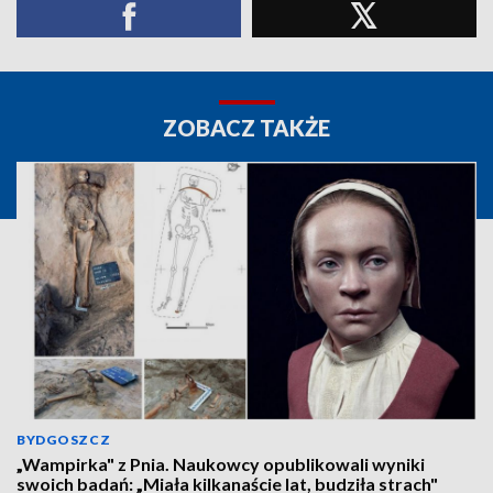
ZOBACZ TAKŻE
BYDGOSZCZ
„Wampirka" z Pnia. Naukowcy opublikowali wyniki
swoich badań: „Miała kilkanaście lat, budziła strach"