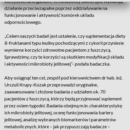
korzystnie na organizm. Te metabolity bakteryjne wykazują
działanie przeciwzapalne poprzez oddziaływanie na
funkcjonowanie i aktywność komórek układu
odpornościowego.
„Celem naszych badań jest ustalenie, czy suplementacja diety
ß-fruktanami typu inuliny pochodzącymi z cykorii przyniesie
wymierne korzyści zdrowotne pacjentom z łuszczycą.
Sprawdzimy, czy te korzyści są skutkiem modyfikacji składu
i aktywności mikrobioty jelitowej”- podała badaczka.
Aby osiągnąć ten cel, zespół pod kierownictwem dr hab. inż.
Urszuli Krupy-Kozak przeprowadzi oryginalne,
zaawansowane i złożone badania z udziałem ok. 70
pacjentów z łuszczycą, którzy będą przyjmować suplement
przez osiem tygodni. Badania obejmą m.in. charakterystykę
ich mikrobioty jelitowej, ocenę funkcjonowania bariery
jelitowej, analizę wybranych biomarkerów i parametrów
metabolicznych, które – jak przypuszczają badacze –