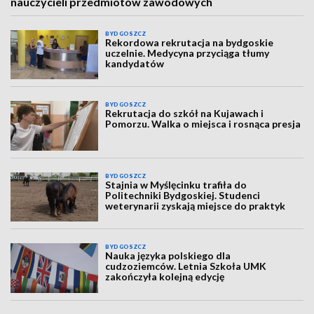
nauczycieli przedmiotów zawodowych
BYDGOSZCZ
Rekordowa rekrutacja na bydgoskie
uczelnie. Medycyna przyciąga tłumy
kandydatów
BYDGOSZCZ
Rekrutacja do szkół na Kujawach i
Pomorzu. Walka o miejsca i rosnąca presja
BYDGOSZCZ
Stajnia w Myślęcinku trafiła do
Politechniki Bydgoskiej. Studenci
weterynarii zyskają miejsce do praktyk
BYDGOSZCZ
Nauka języka polskiego dla
cudzoziemców. Letnia Szkoła UMK
zakończyła kolejną edycję