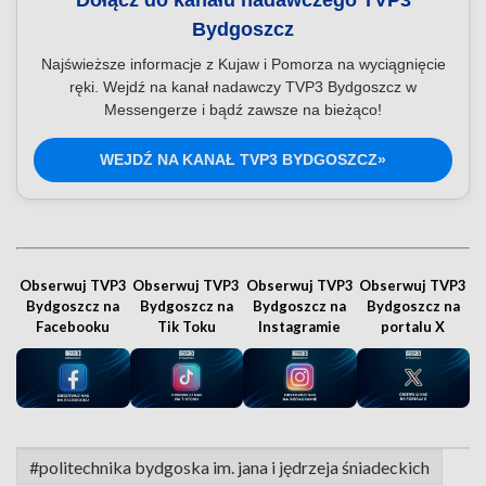
Dołącz do kanału nadawczego TVP3
Bydgoszcz
Najświeższe informacje z Kujaw i Pomorza na wyciągnięcie
ręki. Wejdź na kanał nadawczy TVP3 Bydgoszcz w
Messengerze i bądź zawsze na bieżąco!
WEJDŹ NA KANAŁ TVP3 BYDGOSZCZ»
Obserwuj TVP3
Obserwuj TVP3
Obserwuj TVP3
Obserwuj TVP3
Bydgoszcz na
Bydgoszcz na
Bydgoszcz na
Bydgoszcz na
Facebooku
Tik Toku
Instagramie
portalu X
#politechnika bydgoska im. jana i jędrzeja śniadeckich