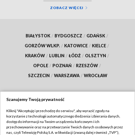
ZOBACZ WIĘCEJ
BIAŁYSTOK
/
BYDGOSZCZ
/
GDAŃSK
/
GORZÓW WLKP.
/
KATOWICE
/
KIELCE
/
KRAKÓW
/
LUBLIN
/
ŁÓDŹ
/
OLSZTYN
/
OPOLE
/
POZNAŃ
/
RZESZÓW
/
SZCZECIN
/
WARSZAWA
/
WROCŁAW
Szanujemy Twoją prywatność
Dołącz do nas:
Kliknij "Akceptuję i przechodzę do serwisu", aby wyrazić zgody na
korzystanie z technologii automatycznego śledzenia i zbierania danych,
TVP
dostęp do informacji na Twoim urządzeniu końcowym i ich
Abonament TVP
przechowywanie oraz na przetwarzanie Twoich danych osobowych przez
Regulamin TVP
nas, czyli Telewizję Polską S.A. w likwidacji (zwaną dalej również „TVP”),