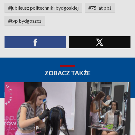
#jubileusz politechniki bydgoskiej
#75 lat pbś
#tvp bydgoszcz
ZOBACZ TAKŻE