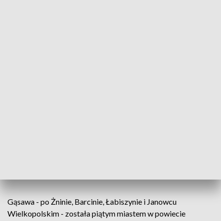
roku.
We wniosku do Ministerstwa Spraw Wewnętrznych i
Administracji, władze podkreślały, że Gąsawa posiada już
miejskie cechy funkcjonalno-przestrzenne. Powinna wrócić
zatem do swojego statusu sprzed wieków.
Pierwsza wzmianka o Gąsawie była w bulli
papieskiej w 1036 roku, nadanie praw
miejskich nastąpiło 1388 roku, 10
kwietnia, nadał król Władysław Jagiełło,
trwało to 546 lat
- wskazuje Błażej Łabędzki, burmistrz Gąsawy.
Gąsawa - po Żninie, Barcinie, Łabiszynie i Janowcu
Wielkopolskim - została piątym miastem w powiecie