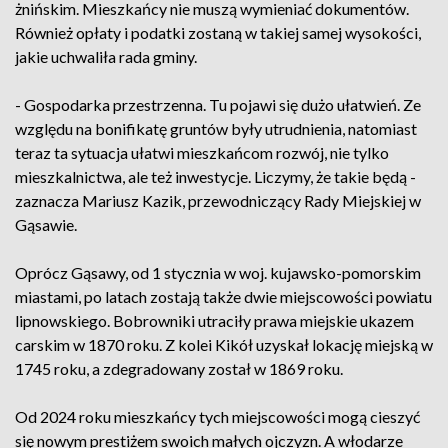
żnińskim. Mieszkańcy nie muszą wymieniać dokumentów.
Również opłaty i podatki zostaną w takiej samej wysokości,
jakie uchwaliła rada gminy.
- Gospodarka przestrzenna. Tu pojawi się dużo ułatwień. Ze
względu na bonifikatę gruntów były utrudnienia, natomiast
teraz ta sytuacja ułatwi mieszkańcom rozwój, nie tylko
mieszkalnictwa, ale też inwestycje. Liczymy, że takie będą -
zaznacza Mariusz Kazik, przewodniczący Rady Miejskiej w
Gąsawie.
Oprócz Gąsawy, od 1 stycznia w woj. kujawsko-pomorskim
miastami, po latach zostają także dwie miejscowości powiatu
lipnowskiego. Bobrowniki utraciły prawa miejskie ukazem
carskim w 1870 roku. Z kolei Kikół uzyskał lokację miejską w
1745 roku, a zdegradowany został w 1869 roku.
Od 2024 roku mieszkańcy tych miejscowości mogą cieszyć
się nowym prestiżem swoich małych ojczyzn. A włodarze