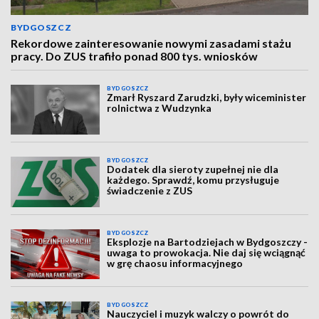
BYDGOSZCZ
Rekordowe zainteresowanie nowymi zasadami stażu
pracy. Do ZUS trafiło ponad 800 tys. wniosków
BYDGOSZCZ
Zmarł Ryszard Zarudzki, były wiceminister
rolnictwa z Wudzynka
BYDGOSZCZ
Dodatek dla sieroty zupełnej nie dla
każdego. Sprawdź, komu przysługuje
świadczenie z ZUS
BYDGOSZCZ
Eksplozje na Bartodziejach w Bydgoszczy -
uwaga to prowokacja. Nie daj się wciągnąć
w grę chaosu informacyjnego
BYDGOSZCZ
Nauczyciel i muzyk walczy o powrót do