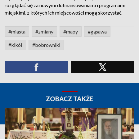
rozglądać się za nowymi dofinansowaniami i programami
miejskimi, z których ich miejscowości mogą skorzystać.
#miasta
#zmiany
#mapy
#gąsawa
#kikół
#bobrowniki
ZOBACZ TAKŻE