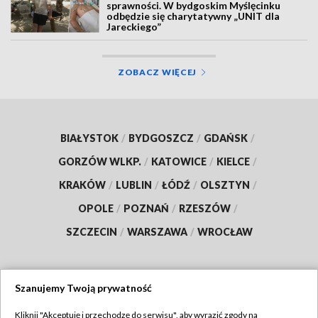
sprawności. W bydgoskim Myślęcinku
odbędzie się charytatywny „UNIT dla
Jareckiego”
ZOBACZ WIĘCEJ
BIAŁYSTOK
/
BYDGOSZCZ
/
GDAŃSK
/
GORZÓW WLKP.
/
KATOWICE
/
KIELCE
/
KRAKÓW
/
LUBLIN
/
ŁÓDŹ
/
OLSZTYN
/
OPOLE
/
POZNAŃ
/
RZESZÓW
/
SZCZECIN
/
WARSZAWA
/
WROCŁAW
Szanujemy Twoją prywatność
Dołącz do nas:
Kliknij "Akceptuję i przechodzę do serwisu", aby wyrazić zgody na