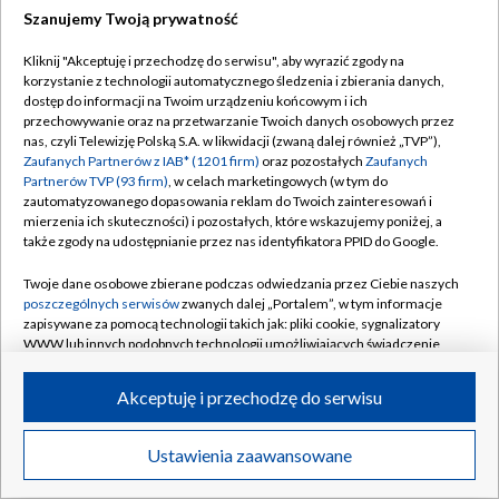
Szanujemy Twoją prywatność
Dołącz do nas:
Kliknij "Akceptuję i przechodzę do serwisu", aby wyrazić zgody na
korzystanie z technologii automatycznego śledzenia i zbierania danych,
TVP
dostęp do informacji na Twoim urządzeniu końcowym i ich
Abonament TVP
przechowywanie oraz na przetwarzanie Twoich danych osobowych przez
Regulamin TVP
nas, czyli Telewizję Polską S.A. w likwidacji (zwaną dalej również „TVP”),
Emisja w TVP
Polityka prywatności
Zaufanych Partnerów z IAB* (1201 firm)
oraz pozostałych
Zaufanych
Partnerów TVP (93 firm)
, w celach marketingowych (w tym do
Centrum informacji TVP
Moje zgody
zautomatyzowanego dopasowania reklam do Twoich zainteresowań i
mierzenia ich skuteczności) i pozostałych, które wskazujemy poniżej, a
Naziemna Telewizja Cyfrowa
Pomoc
także zgody na udostępnianie przez nas identyfikatora PPID do Google.
Sklep TVP
Biuro reklamy
Twoje dane osobowe zbierane podczas odwiedzania przez Ciebie naszych
Rada Programowa
Kontakt
poszczególnych serwisów
zwanych dalej „Portalem”, w tym informacje
zapisywane za pomocą technologii takich jak: pliki cookie, sygnalizatory
System NOS
WWW lub innych podobnych technologii umożliwiających świadczenie
dopasowanych i bezpiecznych usług, personalizację treści oraz reklam,
Informacje o nadawcy
Kanały
udostępnianie funkcji mediów społecznościowych oraz analizowanie
Akceptuję i przechodzę do serwisu
ruchu w Internecie.
Program dla prasy
©2026 Telewizja Polska S.A. w likwidacji
Biuro Reklamy
Twoje dane osobowe zbierane podczas odwiedzania przez Ciebie
Ustawienia zaawansowane
poszczególnych serwisów
na Portalu, takie jak adresy IP, identyfikatory
Ogłoszenie przetargowe
Twoich urządzeń końcowych i identyfikatory plików cookie, informacje o