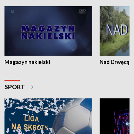
Magazyn nakielski
Nad Drwęcą
SPORT