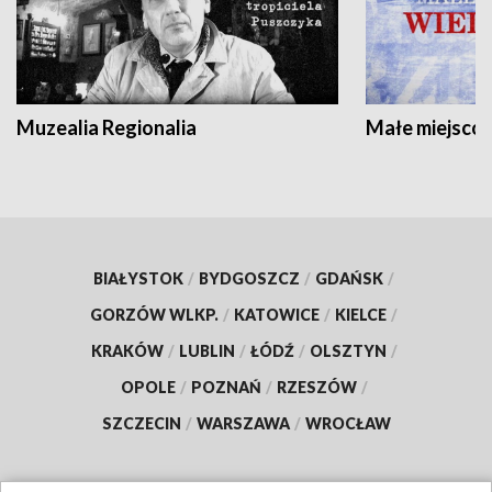
Muzealia Regionalia
Małe miejscow
BIAŁYSTOK
/
BYDGOSZCZ
/
GDAŃSK
/
GORZÓW WLKP.
/
KATOWICE
/
KIELCE
/
KRAKÓW
/
LUBLIN
/
ŁÓDŹ
/
OLSZTYN
/
OPOLE
/
POZNAŃ
/
RZESZÓW
/
SZCZECIN
/
WARSZAWA
/
WROCŁAW