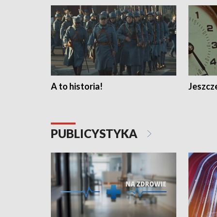
A to historia!
Jeszcze
PUBLICYSTYKA