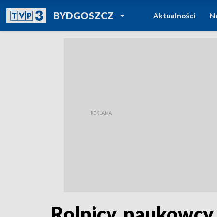
POWRÓT DO
BYDGOSZCZ
Aktualności
N
TVP REGIONY
Rolnicy, naukowcy 