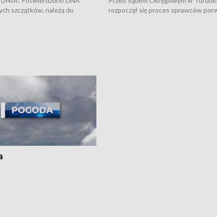
DNIA: Potwierdzono DNA
Przed Sądem Okręgowym w Toruni
ych szczątków, należą do
rozpoczął się proces sprawców por
j Jowity Zielińskiej • Tragiczny
pobicie i tortur pod Grudziądzem • 
c serwisowych w studni w Solcu
zł - tyle mogą wynosić straty po poż
 • Festiwal dziewięciu wzgórz
przy ul. Kossaka w Bydgoszczy •
e i Festiwal Wisły w kilku
Niebezpiecznie na drogach regionu 
regionu • Problem z realizacją
Dalszy ciąg sporu o pranie na bydgo
 spaleniu apteki w Bydgoszczy •
Kapuściskach
ąg sąsiedzkiego sporu o
nie prania
a