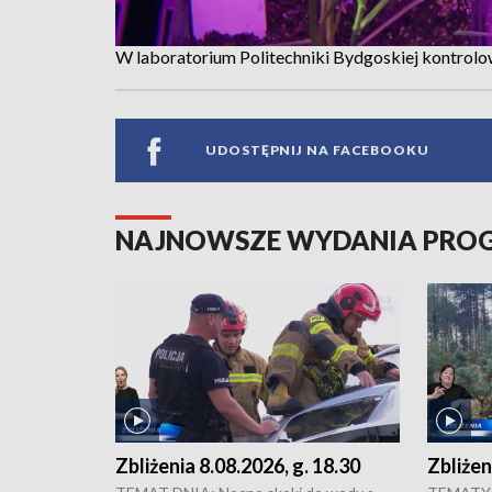
W laboratorium Politechniki Bydgoskiej kontrolo
UDOSTĘPNIJ NA FACEBOOKU
NAJNOWSZE WYDANIA PR
Zbliżenia 8.08.2026, g. 18.30
Zbliżen