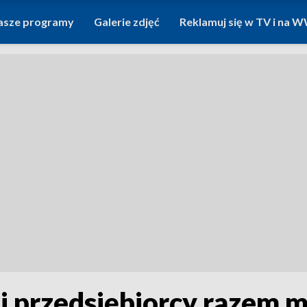
asze programy
Galerie zdjęć
Reklamuj się w TV i na
i przedsiębiorcy razem 