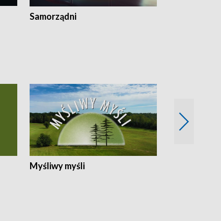
Samorządni
Wspólna sp
Myśliwy myśli
Spotkania z 