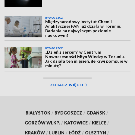
BYDGOSZCZ
Międzynarodowy Instytut Chemii
Analitycznej PAN już działa w Toruniu.
Badania na najwyższym poziomie
naukowym!
BYDGOSZCZ
„Dzień z sercem” w Centrum
Nowoczesności Młyn Wiedzy w Toruniu.
Jak działa ten mięsień, ile krwi pompuje w
minutę?
ZOBACZ WIĘCEJ
BIAŁYSTOK
/
BYDGOSZCZ
/
GDAŃSK
/
GORZÓW WLKP.
/
KATOWICE
/
KIELCE
/
KRAKÓW
/
LUBLIN
/
ŁÓDŹ
/
OLSZTYN
/