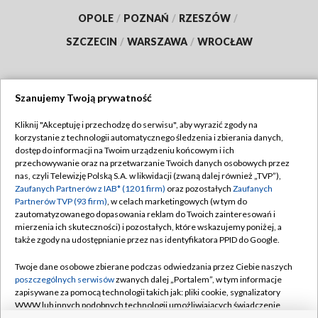
OPOLE
/
POZNAŃ
/
RZESZÓW
/
SZCZECIN
/
WARSZAWA
/
WROCŁAW
Szanujemy Twoją prywatność
Dołącz do nas:
Kliknij "Akceptuję i przechodzę do serwisu", aby wyrazić zgody na
korzystanie z technologii automatycznego śledzenia i zbierania danych,
TVP
dostęp do informacji na Twoim urządzeniu końcowym i ich
Abonament TVP
przechowywanie oraz na przetwarzanie Twoich danych osobowych przez
Regulamin TVP
nas, czyli Telewizję Polską S.A. w likwidacji (zwaną dalej również „TVP”),
Emisja w TVP
Polityka prywatności
Zaufanych Partnerów z IAB* (1201 firm)
oraz pozostałych
Zaufanych
Partnerów TVP (93 firm)
, w celach marketingowych (w tym do
Centrum informacji TVP
Moje zgody
zautomatyzowanego dopasowania reklam do Twoich zainteresowań i
mierzenia ich skuteczności) i pozostałych, które wskazujemy poniżej, a
Naziemna Telewizja Cyfrowa
Pomoc
także zgody na udostępnianie przez nas identyfikatora PPID do Google.
Sklep TVP
Biuro reklamy
Twoje dane osobowe zbierane podczas odwiedzania przez Ciebie naszych
Rada Programowa
Kontakt
poszczególnych serwisów
zwanych dalej „Portalem”, w tym informacje
zapisywane za pomocą technologii takich jak: pliki cookie, sygnalizatory
System NOS
WWW lub innych podobnych technologii umożliwiających świadczenie
dopasowanych i bezpiecznych usług, personalizację treści oraz reklam,