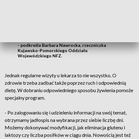
wyświetli jakie badania zrobić, do jakiego
lekarza się udać. Zachęcamy również do
zdrowego stylu życia. Bo badania
profilaktyczne to jedno. Pamiętajmy, że
duży wpływ na nasze życie ma też styl
życia
- podkreśla Barbara Nawrocka, rzeczniczka
Kujawsko-Pomorskiego Oddziału
Wojewódzkiego NFZ.
Jednak regularne wizyty u lekarza to nie wszystko. O
zdrowie trzeba zadbać także poprzez ruch i odpowiednią
dietę. W dobraniu odpowiedniego sposobu żywienia pomoże
specjalny program.
- Po zalogowaniu się i udzieleniu informacji na swój temat,
otrzymamy jadłospis na wybrana przez siebie liczbę dni.
Możemy dokonywać modyfikacji, jak eliminacja glutenu i
laktozy czy liczba posiłków w ciągu dnia. Nowością jest też