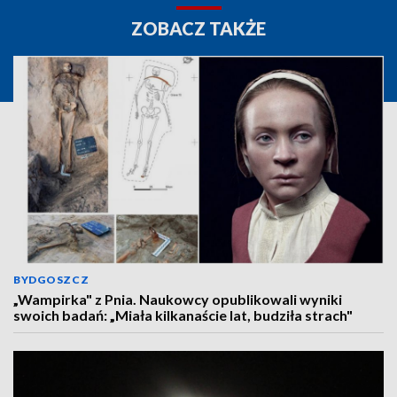
ZOBACZ TAKŻE
BYDGOSZCZ
„Wampirka" z Pnia. Naukowcy opublikowali wyniki
swoich badań: „Miała kilkanaście lat, budziła strach"