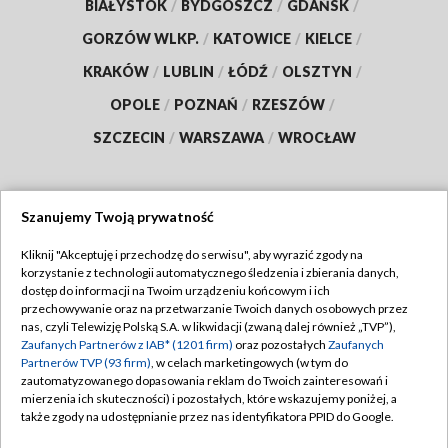
BIAŁYSTOK
/
BYDGOSZCZ
/
GDAŃSK
/
GORZÓW WLKP.
/
KATOWICE
/
KIELCE
/
KRAKÓW
/
LUBLIN
/
ŁÓDŹ
/
OLSZTYN
/
OPOLE
/
POZNAŃ
/
RZESZÓW
/
SZCZECIN
/
WARSZAWA
/
WROCŁAW
Szanujemy Twoją prywatność
Dołącz do nas:
Kliknij "Akceptuję i przechodzę do serwisu", aby wyrazić zgody na
korzystanie z technologii automatycznego śledzenia i zbierania danych,
TVP
dostęp do informacji na Twoim urządzeniu końcowym i ich
Abonament TVP
przechowywanie oraz na przetwarzanie Twoich danych osobowych przez
Regulamin TVP
nas, czyli Telewizję Polską S.A. w likwidacji (zwaną dalej również „TVP”),
Emisja w TVP
Polityka prywatności
Zaufanych Partnerów z IAB* (1201 firm)
oraz pozostałych
Zaufanych
Partnerów TVP (93 firm)
, w celach marketingowych (w tym do
Centrum informacji TVP
Moje zgody
zautomatyzowanego dopasowania reklam do Twoich zainteresowań i
mierzenia ich skuteczności) i pozostałych, które wskazujemy poniżej, a
Naziemna Telewizja Cyfrowa
Pomoc
także zgody na udostępnianie przez nas identyfikatora PPID do Google.
Sklep TVP
Biuro reklamy