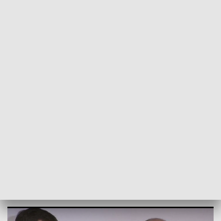
POWRÓT DO
BYDGOSZCZ
TVP REGIONY
Wojewoda i marszałek liczą na
wspólpracę. Jest deklaracja, po
pierwszym spotkaniu
2024-01-03
Aleksandra Ciekot