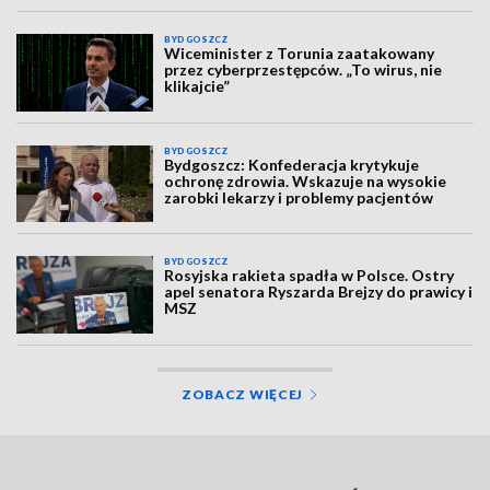
BYDGOSZCZ
Wiceminister z Torunia zaatakowany
przez cyberprzestępców. „To wirus, nie
klikajcie”
BYDGOSZCZ
Bydgoszcz: Konfederacja krytykuje
ochronę zdrowia. Wskazuje na wysokie
zarobki lekarzy i problemy pacjentów
BYDGOSZCZ
Rosyjska rakieta spadła w Polsce. Ostry
apel senatora Ryszarda Brejzy do prawicy i
MSZ
ZOBACZ WIĘCEJ