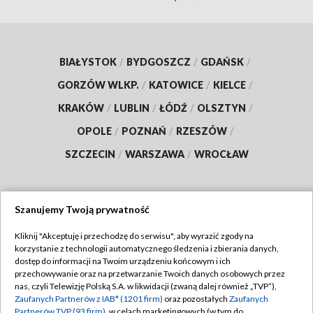
BIAŁYSTOK
/
BYDGOSZCZ
/
GDAŃSK
/
GORZÓW WLKP.
/
KATOWICE
/
KIELCE
/
KRAKÓW
/
LUBLIN
/
ŁÓDŹ
/
OLSZTYN
/
OPOLE
/
POZNAŃ
/
RZESZÓW
/
SZCZECIN
/
WARSZAWA
/
WROCŁAW
Szanujemy Twoją prywatność
Dołącz do nas:
Kliknij "Akceptuję i przechodzę do serwisu", aby wyrazić zgody na
korzystanie z technologii automatycznego śledzenia i zbierania danych,
TVP
dostęp do informacji na Twoim urządzeniu końcowym i ich
Abonament TVP
przechowywanie oraz na przetwarzanie Twoich danych osobowych przez
Regulamin TVP
nas, czyli Telewizję Polską S.A. w likwidacji (zwaną dalej również „TVP”),
Emisja w TVP
Zaufanych Partnerów z IAB* (1201 firm)
oraz pozostałych
Zaufanych
Polityka prywatności
Partnerów TVP (93 firm)
, w celach marketingowych (w tym do