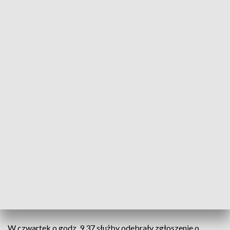
Pożar w Osieku
15 zastępów straży pożarnej brało udział w akcji
gaszenia pożaru w Zakładzie Uszlachetniania
Białka Roślinnego w Osieku koło Brodnicy. Nikt nie
został poszkodowany.
ZOBACZ: Podpalacz w oku kamery. Jest nagroda za pomoc
w jego ujęciu!
W czwartek o godz. 9.37 służby odebrały zgłoszenie o