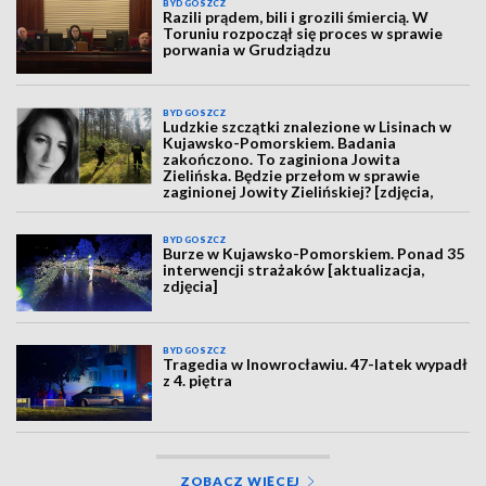
BYDGOSZCZ
Razili prądem, bili i grozili śmiercią. W
Toruniu rozpoczął się proces w sprawie
porwania w Grudziądzu
BYDGOSZCZ
Ludzkie szczątki znalezione w Lisinach w
Kujawsko-Pomorskiem. Badania
zakończono. To zaginiona Jowita
Zielińska. Będzie przełom w sprawie
zaginionej Jowity Zielińskiej? [zdjęcia,
wideo, aktualizacja]
BYDGOSZCZ
Burze w Kujawsko-Pomorskiem. Ponad 35
interwencji strażaków [aktualizacja,
zdjęcia]
BYDGOSZCZ
Tragedia w Inowrocławiu. 47-latek wypadł
z 4. piętra
ZOBACZ WIĘCEJ