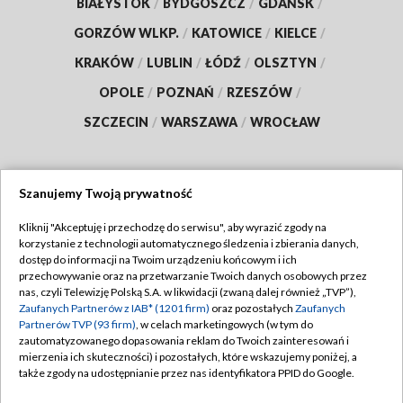
BIAŁYSTOK
/
BYDGOSZCZ
/
GDAŃSK
/
GORZÓW WLKP.
/
KATOWICE
/
KIELCE
/
KRAKÓW
/
LUBLIN
/
ŁÓDŹ
/
OLSZTYN
/
OPOLE
/
POZNAŃ
/
RZESZÓW
/
SZCZECIN
/
WARSZAWA
/
WROCŁAW
Szanujemy Twoją prywatność
Dołącz do nas:
Kliknij "Akceptuję i przechodzę do serwisu", aby wyrazić zgody na
korzystanie z technologii automatycznego śledzenia i zbierania danych,
TVP
dostęp do informacji na Twoim urządzeniu końcowym i ich
Abonament TVP
przechowywanie oraz na przetwarzanie Twoich danych osobowych przez
Regulamin TVP
nas, czyli Telewizję Polską S.A. w likwidacji (zwaną dalej również „TVP”),
Emisja w TVP
Polityka prywatności
Zaufanych Partnerów z IAB* (1201 firm)
oraz pozostałych
Zaufanych
Partnerów TVP (93 firm)
, w celach marketingowych (w tym do
Centrum informacji TVP
Moje zgody
zautomatyzowanego dopasowania reklam do Twoich zainteresowań i
mierzenia ich skuteczności) i pozostałych, które wskazujemy poniżej, a
Naziemna Telewizja Cyfrowa
Pomoc
także zgody na udostępnianie przez nas identyfikatora PPID do Google.
Sklep TVP
Biuro reklamy