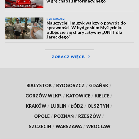
w grę chaosu informacyjnego
BYDGOSZCZ
Nauczyciel i muzyk walczy o powrót do
sprawności. W bydgoskim Myślęcinku
odbędzie się charytatywny „UNIT dla
Jareckiego”
ZOBACZ WIĘCEJ
BIAŁYSTOK
/
BYDGOSZCZ
/
GDAŃSK
/
GORZÓW WLKP.
/
KATOWICE
/
KIELCE
/
KRAKÓW
/
LUBLIN
/
ŁÓDŹ
/
OLSZTYN
/
OPOLE
/
POZNAŃ
/
RZESZÓW
/
SZCZECIN
/
WARSZAWA
/
WROCŁAW