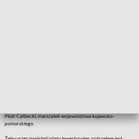
sprawa i co najważniejsze, ponadpartyjnie
się w tej sprawie zgadzamy
- podkreśla Anna Gembicka, posłanka PiS.
Urząd Marszałkowski przygotował listę, która liczy w sumie
26 potrzeb i wyzwań rozwojowych dla województwa
kujawsko-pomorskiego. To między innymi cztery nowe
mosty na Wiśle, napędzany wodorem transport publiczny i
mała elektrownia atomowa we Włocławku, a także
wielomilionowe inwestycje w służbie zdrowia.
- Musimy kontynuować, realizować nasz wielki program
modernizacji szpitali w naszym województwie. Lista jest
długa, ale moim zdaniem realna do osiągnięcia - zaznacza
Piotr Całbecki, marszałek województwa kujawsko-
pomorskiego.
Żeby urzeczywistnić plany inwestycyjne, potrzebne jest