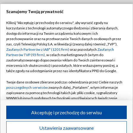
Szanujemy Twoją prywatność
Dołącz do nas:
Kliknij "Akceptuję i przechodzę do serwisu", aby wyrazić zgody na
korzystanie z technologii automatycznego śledzenia i zbierania danych,
TVP
dostęp do informacji na Twoim urządzeniu końcowym i ich
Abonament TVP
przechowywanie oraz na przetwarzanie Twoich danych osobowych przez
Regulamin TVP
nas, czyli Telewizję Polską S.A. w likwidacji (zwaną dalej również „TVP”),
Emisja w TVP
Polityka prywatności
Zaufanych Partnerów z IAB* (1201 firm)
oraz pozostałych
Zaufanych
Partnerów TVP (93 firm)
, w celach marketingowych (w tym do
Centrum informacji TVP
Moje zgody
zautomatyzowanego dopasowania reklam do Twoich zainteresowań i
mierzenia ich skuteczności) i pozostałych, które wskazujemy poniżej, a
Naziemna Telewizja Cyfrowa
Pomoc
także zgody na udostępnianie przez nas identyfikatora PPID do Google.
Sklep TVP
Biuro reklamy
Twoje dane osobowe zbierane podczas odwiedzania przez Ciebie naszych
Rada Programowa
Kontakt
poszczególnych serwisów
zwanych dalej „Portalem”, w tym informacje
zapisywane za pomocą technologii takich jak: pliki cookie, sygnalizatory
System NOS
WWW lub innych podobnych technologii umożliwiających świadczenie
dopasowanych i bezpiecznych usług, personalizację treści oraz reklam,
Informacje o nadawcy
Kanały
udostępnianie funkcji mediów społecznościowych oraz analizowanie
Akceptuję i przechodzę do serwisu
ruchu w Internecie.
Program dla prasy
©2026 Telewizja Polska S.A. w likwidacji
Biuro Reklamy
Twoje dane osobowe zbierane podczas odwiedzania przez Ciebie
Ustawienia zaawansowane
poszczególnych serwisów
na Portalu, takie jak adresy IP, identyfikatory