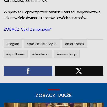
Karolewska, posłanka PO.
W spotkaniu oprócz przedstawicieli zarządu województwa,
udział wzięło dwunastu posłów i dwóch senatorów.
ZOBACZ: Cykl „Samorządni”
#region
#parlamentarzyści
#marszałek
#spotkanie
#fundusze
#inwestycje
ZOBACZ TAKŻE