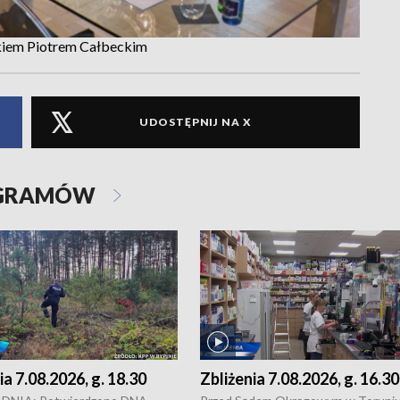
ałkiem Piotrem Całbeckim
UDOSTĘPNIJ NA X
OGRAMÓW
ia 7.08.2026, g. 18.30
Zbliżenia 7.08.2026, g. 16.30