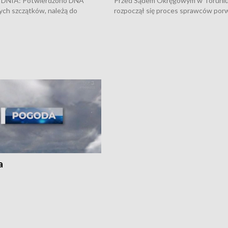
DNIA: Potwierdzono DNA
Przed Sądem Okręgowym w Toruni
ych szczątków, należą do
rozpoczął się proces sprawców por
j Jowity Zielińskiej • Tragiczny
pobicie i tortur pod Grudziądzem • 
c serwisowych w studni w Solcu
zł - tyle mogą wynosić straty po poż
 • Festiwal dziewięciu wzgórz
przy ul. Kossaka w Bydgoszczy •
e i Festiwal Wisły w kilku
Niebezpiecznie na drogach regionu 
regionu • Problem z realizacją
Dalszy ciąg sporu o pranie na bydgo
 spaleniu apteki w Bydgoszczy •
Kapuściskach
ąg sąsiedzkiego sporu o
nie prania
a