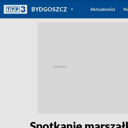
POWRÓT DO
BYDGOSZCZ
Aktualności
N
TVP REGIONY
Spotkanie marszał