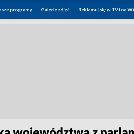
asze programy
Galerie zdjęć
Reklamuj się w TV i na
ka województwa z parla