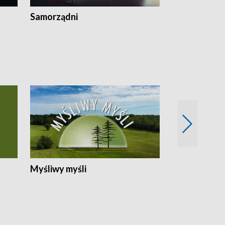
Samorządni
Wspólna sp
Myśliwy myśli
Spotkania z 