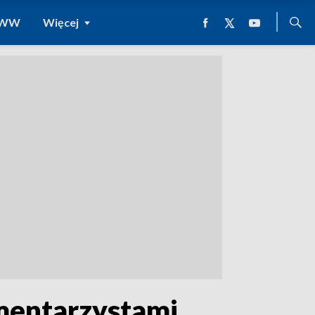
 WWW
Więcej
mentarzystami