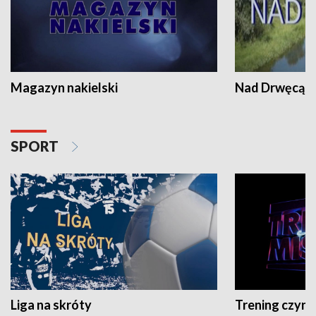
Magazyn nakielski
Nad Drwęcą
SPORT
Liga na skróty
Trening czyni 