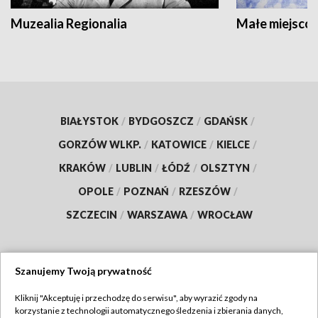
Muzealia Regionalia
Małe miejscow
BIAŁYSTOK
/
BYDGOSZCZ
/
GDAŃSK
/
GORZÓW WLKP.
/
KATOWICE
/
KIELCE
/
KRAKÓW
/
LUBLIN
/
ŁÓDŹ
/
OLSZTYN
/
OPOLE
/
POZNAŃ
/
RZESZÓW
/
SZCZECIN
/
WARSZAWA
/
WROCŁAW
Szanujemy Twoją prywatność
Dołącz do nas:
Kliknij "Akceptuję i przechodzę do serwisu", aby wyrazić zgody na
korzystanie z technologii automatycznego śledzenia i zbierania danych,
TVP