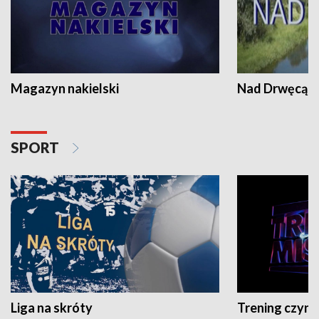
Magazyn nakielski
Nad Drwęcą
SPORT
Liga na skróty
Trening czyni 