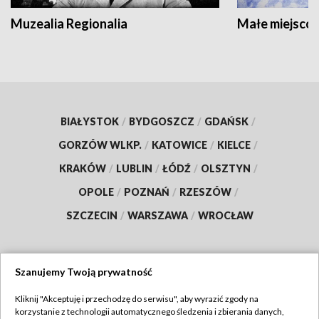
Muzealia Regionalia
Małe miejscow
BIAŁYSTOK
/
BYDGOSZCZ
/
GDAŃSK
/
GORZÓW WLKP.
/
KATOWICE
/
KIELCE
/
KRAKÓW
/
LUBLIN
/
ŁÓDŹ
/
OLSZTYN
/
OPOLE
/
POZNAŃ
/
RZESZÓW
/
SZCZECIN
/
WARSZAWA
/
WROCŁAW
Szanujemy Twoją prywatność
Dołącz do nas:
Kliknij "Akceptuję i przechodzę do serwisu", aby wyrazić zgody na
korzystanie z technologii automatycznego śledzenia i zbierania danych,
TVP