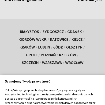
BIAŁYSTOK
/
BYDGOSZCZ
/
GDAŃSK
/
GORZÓW WLKP.
/
KATOWICE
/
KIELCE
/
KRAKÓW
/
LUBLIN
/
ŁÓDŹ
/
OLSZTYN
/
OPOLE
/
POZNAŃ
/
RZESZÓW
/
SZCZECIN
/
WARSZAWA
/
WROCŁAW
Szanujemy Twoją prywatność
Dołącz do nas:
Kliknij "Akceptuję i przechodzę do serwisu", aby wyrazić zgody na
korzystanie z technologii automatycznego śledzenia i zbierania danych,
TVP
dostęp do informacji na Twoim urządzeniu końcowym i ich
Abonament TVP
przechowywanie oraz na przetwarzanie Twoich danych osobowych przez
Regulamin TVP