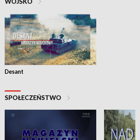
WOJSKO
Desant
SPOŁECZEŃSTWO