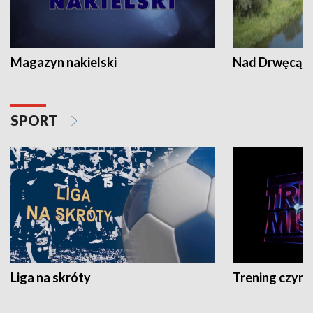
Magazyn nakielski
Nad Drwęcą
SPORT
Liga na skróty
Trening czyni 