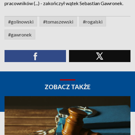
pracowników (...) - zakończył wątek Sebastian Gawronek.
#golinowski
#tomaszewski
#rogalski
#gawronek
ZOBACZ TAKŻE