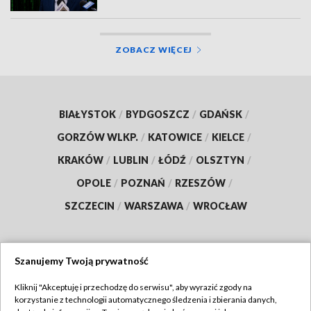
ZOBACZ WIĘCEJ
BIAŁYSTOK
/
BYDGOSZCZ
/
GDAŃSK
/
GORZÓW WLKP.
/
KATOWICE
/
KIELCE
/
KRAKÓW
/
LUBLIN
/
ŁÓDŹ
/
OLSZTYN
/
OPOLE
/
POZNAŃ
/
RZESZÓW
/
SZCZECIN
/
WARSZAWA
/
WROCŁAW
Szanujemy Twoją prywatność
Dołącz do nas:
Kliknij "Akceptuję i przechodzę do serwisu", aby wyrazić zgody na
korzystanie z technologii automatycznego śledzenia i zbierania danych,
TVP