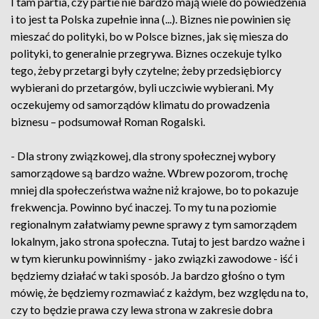
I tam partia, czy partie nie bardzo mają wiele do powiedzenia
i to jest ta Polska zupełnie inna (...). Biznes nie powinien się
mieszać do polityki, bo w Polsce biznes, jak się miesza do
polityki, to generalnie przegrywa. Biznes oczekuje tylko
tego, żeby przetargi były czytelne; żeby przedsiębiorcy
wybierani do przetargów, byli uczciwie wybierani. My
oczekujemy od samorządów klimatu do prowadzenia
biznesu – podsumował Roman Rogalski.
- Dla strony związkowej, dla strony społecznej wybory
samorządowe są bardzo ważne. Wbrew pozorom, trochę
mniej dla społeczeństwa ważne niż krajowe, bo to pokazuje
frekwencja. Powinno być inaczej. To my tu na poziomie
regionalnym załatwiamy pewne sprawy z tym samorządem
lokalnym, jako strona społeczna. Tutaj to jest bardzo ważne i
w tym kierunku powinniśmy - jako związki zawodowe - iść i
będziemy działać w taki sposób. Ja bardzo głośno o tym
mówię, że będziemy rozmawiać z każdym, bez względu na to,
czy to będzie prawa czy lewa strona w zakresie dobra