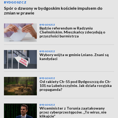
BYDGOSZCZ
Spór o dzwony w bydgoskim kościele impulsem do
zmian w prawie
BYDGOSZCZ
Będzie referendum w Radzyniu
Chełmińskim. Mieszkańcy zdecydują o
przyszłości burmistrza
BYDGOSZCZ
Wybory wójta w gminie Lniano. Znani są
kandydaci
BYDGOSZCZ
Od rakiety Ch-55 pod Bydgoszczą do Ch-
101 na Lubelszczyźnie. Jak działa rosyjska
propaganda?
BYDGOSZCZ
Wiceminister z Torunia zaatakowany
przez cyberprzestępców. „To wirus, nie
klikajcie”