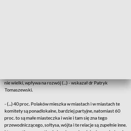
moim zdaniem – porażka [że partie weszły tak głęboko, jeśli
chodzi o samorząd - przyp. red.], ponieważ wiele osób, które
startują z tych mniejszych komitetów lokalnych, nie ma szans
z dużą machiną partyjną. Partie mają doświadczenie
marketingowe, jak prowadzić wybory. Mają możliwości
prezentacji swoich programów i kandydatów znacznie
większy niż te małe komitety. I one po porostu w tych
szrankach przegrywają, ze stratą - moim zdaniem - dla
samorządów, ponieważ nowy głos, inne spojrzenie - nawet nie
to wiodące, ale nawet jakaś tam opozycja, która by się
znalazła – wpływa na rozwój. To konflikt, taki mały konflikt,
nie wielki, wpływa na rozwój (...) - wskazał dr Patryk
Tomaszewski.
- (...) 40 proc. Polaków mieszka w miastach i w miastach te
komitety są ponadlokalne, bardziej partyjne, natomiast 60
proc. to są małe miasteczka i wsie i tam się zna tego
przewodniczącego, sołtysa, wójta i te relacje są zupełnie inne.