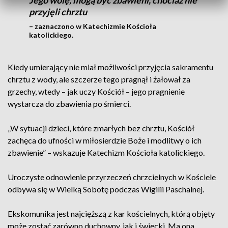
Jego wolę, mogą być zbawieni, chociaż nie
przyjęli chrztu
– zaznaczono w Katechizmie Kościoła
katolickiego.
Kiedy umierający nie miał możliwości przyjęcia sakramentu
chrztu z wody, ale szczerze tego pragnął i żałował za
grzechy, wtedy – jak uczy Kościół – jego pragnienie
wystarcza do zbawienia po śmierci.
„W sytuacji dzieci, które zmarłych bez chrztu, Kościół
zachęca do ufności w miłosierdzie Boże i modlitwy o ich
zbawienie” – wskazuje Katechizm Kościoła katolickiego.
Uroczyste odnowienie przyrzeczeń chrzcielnych w Kościele
odbywa się w Wielką Sobotę podczas Wigilii Paschalnej.
Ekskomunika jest najcięższą z kar kościelnych, którą objęty
może zostać zarówno duchowny, jak i świecki. Ma ona