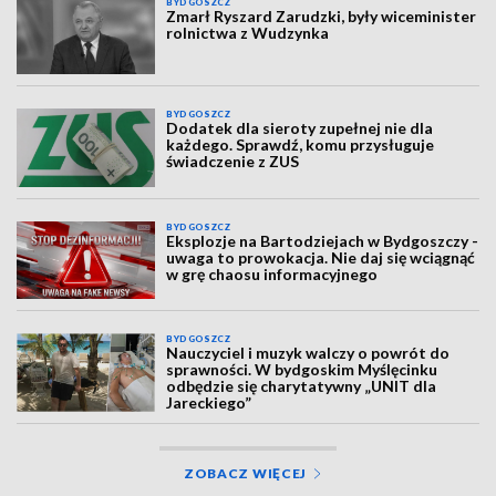
BYDGOSZCZ
Zmarł Ryszard Zarudzki, były wiceminister
rolnictwa z Wudzynka
BYDGOSZCZ
Dodatek dla sieroty zupełnej nie dla
każdego. Sprawdź, komu przysługuje
świadczenie z ZUS
BYDGOSZCZ
Eksplozje na Bartodziejach w Bydgoszczy -
uwaga to prowokacja. Nie daj się wciągnąć
w grę chaosu informacyjnego
BYDGOSZCZ
Nauczyciel i muzyk walczy o powrót do
sprawności. W bydgoskim Myślęcinku
odbędzie się charytatywny „UNIT dla
Jareckiego”
ZOBACZ WIĘCEJ