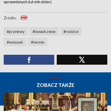
uprawnionych 6,6 mln dzieci.
Źródło:
#przelewy
#świadczenie
#rodzice
#wniosek
#termin
ZOBACZ TAKŻE