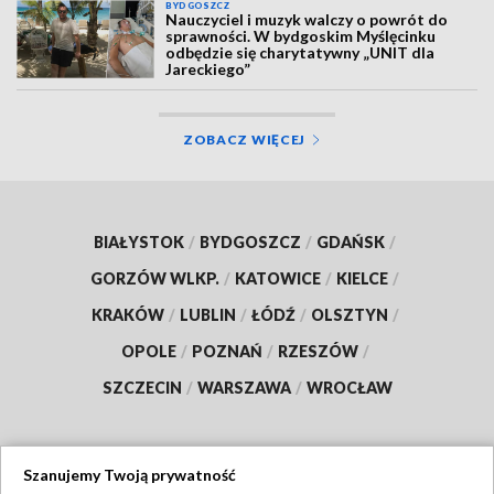
BYDGOSZCZ
Nauczyciel i muzyk walczy o powrót do
sprawności. W bydgoskim Myślęcinku
odbędzie się charytatywny „UNIT dla
Jareckiego”
ZOBACZ WIĘCEJ
BIAŁYSTOK
/
BYDGOSZCZ
/
GDAŃSK
/
GORZÓW WLKP.
/
KATOWICE
/
KIELCE
/
KRAKÓW
/
LUBLIN
/
ŁÓDŹ
/
OLSZTYN
/
OPOLE
/
POZNAŃ
/
RZESZÓW
/
SZCZECIN
/
WARSZAWA
/
WROCŁAW
Szanujemy Twoją prywatność
Dołącz do nas: