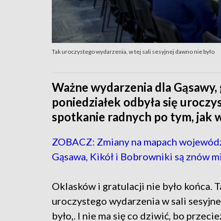
Tak uroczystego wydarzenia, w tej sali sesyjnej dawno nie było
Ważne wydarzenia dla Gąsawy, 
poniedziałek odbyła się uroczys
spotkanie radnych po tym, jak 
ZOBACZ: Zmiany na mapach wojewód
Gąsawa, Kikół i Bobrowniki są znów m
Oklasków i gratulacji nie było końca. 
uroczystego wydarzenia w sali sesyjne
było,. I nie ma się co dziwić, bo przec