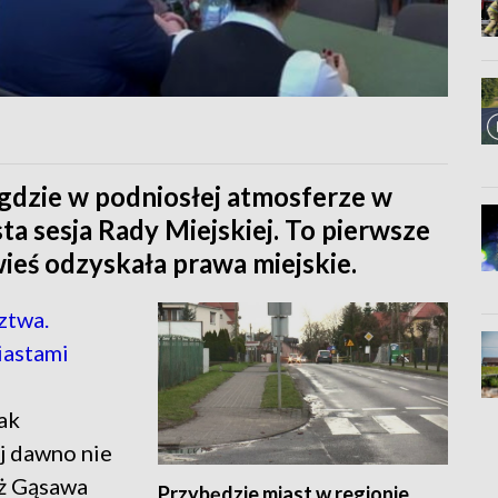
gdzie w podniosłej atmosferze w
ta sesja Rady Miejskiej. To pierwsze
wieś odzyskała prawa miejskie.
ztwa.
iastami
Tak
j dawno nie
ież Gąsawa
Przybędzie miast w regionie.