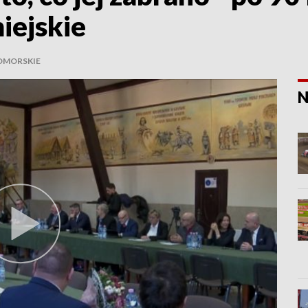
iejskie
OMORSKIE
N