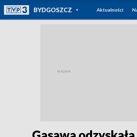
POWRÓT DO
BYDGOSZCZ
Aktualności
N
TVP REGIONY
Gąsawa odzyskała t