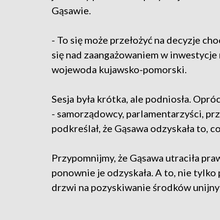
Gąsawie.
- To się może przełożyć na decyzje ch
się nad zaangażowaniem w inwestycje n
wojewoda kujawsko-pomorski.
Sesja była krótka, ale podniosła. Opró
- samorządowcy, parlamentarzyści, pr
podkreślał, że Gąsawa odzyskała to, co o
Przypomnijmy, że Gąsawa utraciła praw
ponownie je odzyskała. A to, nie tylko 
drzwi na pozyskiwanie środków unijny