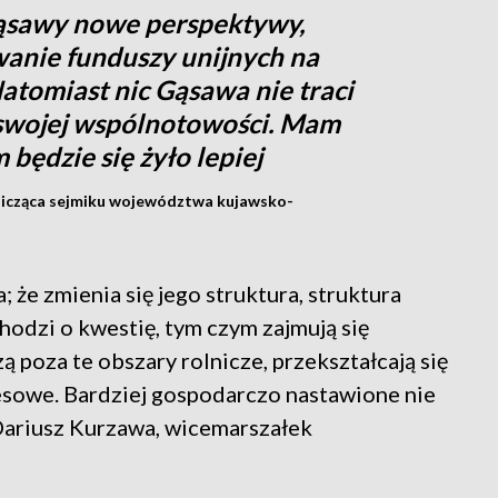
Gąsawy nowe perspektywy,
wanie funduszy unijnych na
Natomiast nic Gąsawa nie traci
e swojej wspólnotowości. Mam
będzie się żyło lepiej
dnicząca sejmiku województwa kujawsko-
a; że zmienia się jego struktura, struktura
chodzi o kwestię, tym czym zajmują się
 poza te obszary rolnicze, przekształcają się
nesowe. Bardziej gospodarczo nastawione nie
 Dariusz Kurzawa, wicemarszałek