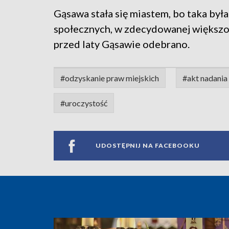
Gąsawa stała się miastem, bo taka był
społecznych, w zdecydowanej większośc
przed laty Gąsawie odebrano.
#odzyskanie praw miejskich
#akt nadania
#uroczystość
UDOSTĘPNIJ NA FACEBOOKU