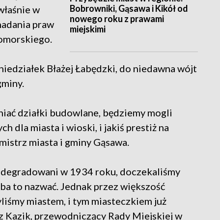
Bobrowniki, Gąsawa i Kikół od
 właśnie w
nowego roku z prawami
 nadania praw
miejskimi
pomorskiego.
niedziałek Błażej Łabędzki, do niedawna wójt
gminy.
lniać działki budowlane, będziemy mogli
dla miasta i wioski, i jakiś prestiż na
mistrz miasta i gminy Gąsawa.
 zdegradowani w 1934 roku, doczekaliśmy
eba to nazwać. Jednak przez większość
yliśmy miastem, i tym miasteczkiem już
z Kazik, przewodniczący Rady Miejskiej w