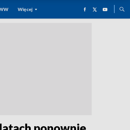
 WWW
Więcej
0 latach ponownie