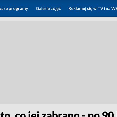
asze programy
Galerie zdjęć
Reklamuj się w TV i na
o, co jej zabrano - po 9