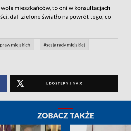
a wola mieszkańców, to oni w konsultacjach
i, dali zielone światło na powrót tego, co
 praw miejskich
#sesja rady miejskiej
UDOSTĘPNIJ NA X
ZOBACZ TAKŻE