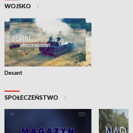
WOJSKO
Desant
SPOŁECZEŃSTWO