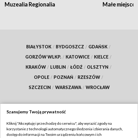
Muzealia Regionalia
Małe miejscow
BIAŁYSTOK
/
BYDGOSZCZ
/
GDAŃSK
/
GORZÓW WLKP.
/
KATOWICE
/
KIELCE
/
KRAKÓW
/
LUBLIN
/
ŁÓDŹ
/
OLSZTYN
/
OPOLE
/
POZNAŃ
/
RZESZÓW
/
SZCZECIN
/
WARSZAWA
/
WROCŁAW
Szanujemy Twoją prywatność
Dołącz do nas:
Kliknij "Akceptuję i przechodzę do serwisu", aby wyrazić zgody na
korzystanie z technologii automatycznego śledzenia i zbierania danych,
TVP
dostęp do informacji na Twoim urządzeniu końcowym i ich