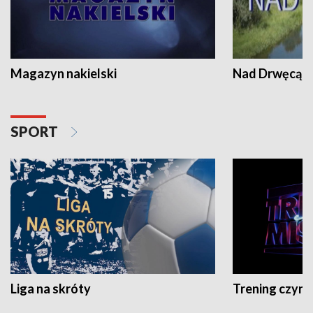
Magazyn nakielski
Nad Drwęcą
SPORT
Liga na skróty
Trening czyni 