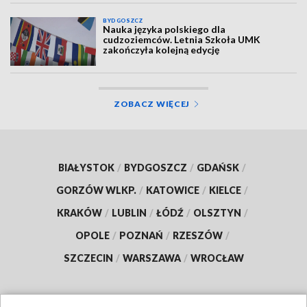
BYDGOSZCZ
Nauka języka polskiego dla
cudzoziemców. Letnia Szkoła UMK
zakończyła kolejną edycję
ZOBACZ WIĘCEJ
BIAŁYSTOK
/
BYDGOSZCZ
/
GDAŃSK
/
GORZÓW WLKP.
/
KATOWICE
/
KIELCE
/
KRAKÓW
/
LUBLIN
/
ŁÓDŹ
/
OLSZTYN
/
OPOLE
/
POZNAŃ
/
RZESZÓW
/
SZCZECIN
/
WARSZAWA
/
WROCŁAW