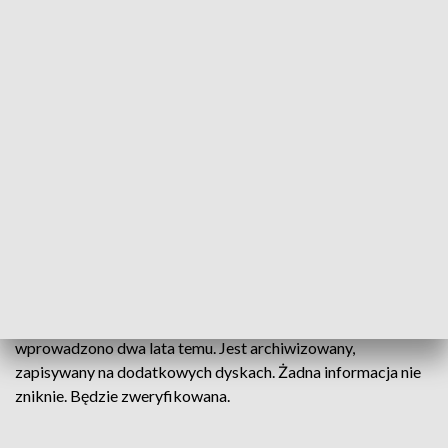
będą widzieli w 100 proc. na własnych
kontach - które mają założone w pkz - i 22
stycznia okaże się czy zdali, czy też nie
– mówi Janusz Tomas, dyrektor Zespołu Szkół
Samochodowych w Bydgoszczy.
Trzeba się uzbroić w cierpliwość.
– Cały rok szkolny się przygotowywaliśmy. Robiliśmy różne
testy, które dość dużo znaczą, bo w końcu jesteśmy w
technikum. Więc, dobrze byłoby mieć ten zawód, prawda? -
spostrzega Dobromir Knut, uczeń.
Kujawsko-Pomorskie Kuratorium Oświaty uspokaja. System
wprowadzono dwa lata temu. Jest archiwizowany,
zapisywany na dodatkowych dyskach. Żadna informacja nie
zniknie. Będzie zweryfikowana.