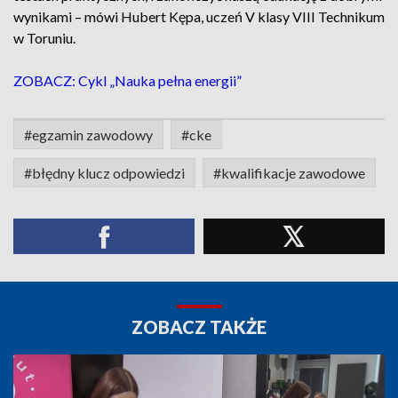
wynikami – mówi Hubert Kępa, uczeń V klasy VIII Technikum
w Toruniu.
ZOBACZ: Cykl „Nauka pełna energii”
#egzamin zawodowy
#cke
#błędny klucz odpowiedzi
#kwalifikacje zawodowe
ZOBACZ TAKŻE