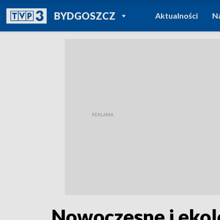
POWRÓT DO
BYDGOSZCZ
Aktualności
N
TVP REGIONY
Nowoczesne i ekol