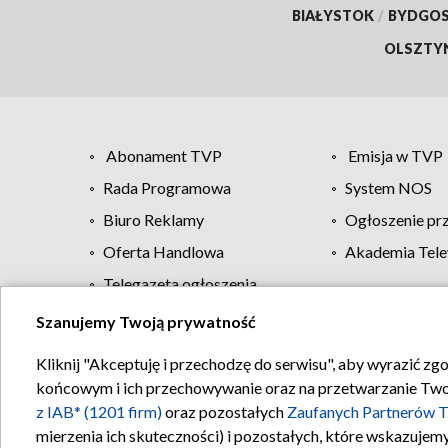
BIAŁYSTOK
/
BYDGO
OLSZTY
Abonament TVP
Emisja w TVP
Rada Programowa
System NOS
Biuro Reklamy
Ogłoszenie pr
Oferta Handlowa
Akademia Tele
Telegazeta ogłoszenia
Szanujemy Twoją prywatność
Regulamin TVP
Kliknij "Akceptuję i przechodzę do serwisu", aby wyrazić zg
końcowym i ich przechowywanie oraz na przetwarzanie Twoich
z IAB* (1201 firm)
oraz pozostałych
Zaufanych Partnerów T
mierzenia ich skuteczności) i pozostałych, które wskazujemy