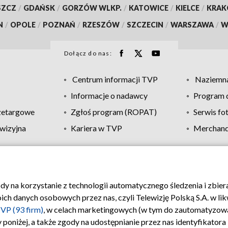
SZCZ
/
GDAŃSK
/
GORZÓW WLKP.
/
KATOWICE
/
KIELCE
/
KRA
N
/
OPOLE
/
POZNAŃ
/
RZESZÓW
/
SZCZECIN
/
WARSZAWA
/
W
Dołącz do nas:
Centrum informacji TVP
Naziemna
Informacje o nadawcy
Program d
zetargowe
Zgłoś program (ROPAT)
Serwis fo
wizyjna
Kariera w TVP
Merchandi
Polityka prywatności
Moje zgody
Pomoc
Biuro re
ody na korzystanie z technologii automatycznego śledzenia i zbie
 danych osobowych przez nas, czyli Telewizję Polską S.A. w likw
VP (93 firm)
, w celach marketingowych (w tym do zautomatyzow
 poniżej, a także zgody na udostępnianie przez nas identyfikator