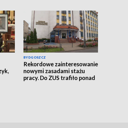
BYDGOSZCZ
Rekordowe zainteresowanie
zyk,
nowymi zasadami stażu
pracy. Do ZUS trafiło ponad
800 tys. wniosków