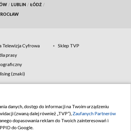
KÓW
/
LUBLIN
/
ŁÓDŹ
/
ROCŁAW
 Telewizja Cyfrowa
Sklep TVP
la prasy
tograficzny
sing (znaki)
klamy
Kontakt
rania danych, dostęp do informacji na Twoim urządzeniu
idacji (zwaną dalej również „TVP”),
Zaufanych Partnerów
anego dopasowania reklam do Twoich zainteresowań i
a PPID do Google.