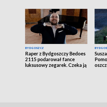
BYDGOSZCZ
BYDGO
Raper z Bydgoszczy Bedoes
Susza
2115 podarował fance
Pomor
luksusowy zegarek. Czeka ją
oszc
podatek?