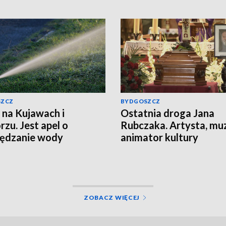
SZCZ
BYDGOSZCZ
 na Kujawach i
Ostatnia droga Jana
zu. Jest apel o
Rubczaka. Artysta, mu
zędzanie wody
animator kultury
studenckiej spoczął w
Koronowie
ZOBACZ WIĘCEJ