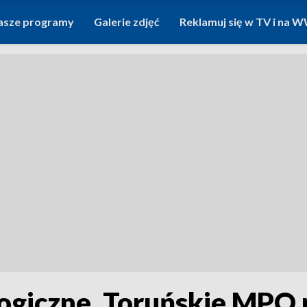
asze programy
Galerie zdjęć
Reklamuj się w TV i na
ogiczne. Toruńskie MPO