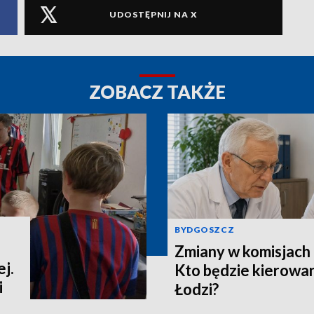
UDOSTĘPNIJ NA X
ZOBACZ TAKŻE
BYDGOSZCZ
Zmiany w komisjach 
j.
Kto będzie kierowa
i
Łodzi?