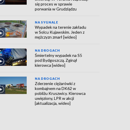
się proces w sprawie
porwania w Grudziądzu
NA SYGNALE
Wypadek na terenie zakładu
w Solcu Kujawskim. Jeden z
mężczyzn zmarł [wideo]
NA DROGACH
Śmiertelny wypadek na S5
pod Bydgoszczą. Zginął
kierowca [wideo]
NA DROGACH
Zderzenie ciężarówki z
kombajnem na DK62 w
pobliżu Kruszwicy. Kierowca
uwięziony, LPR w akcji
[aktualizacja, wideo]