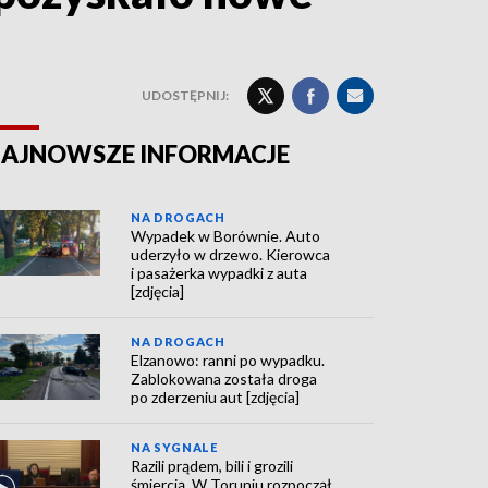
UDOSTĘPNIJ:
AJNOWSZE INFORMACJE
NA DROGACH
Wypadek w Borównie. Auto
uderzyło w drzewo. Kierowca
i pasażerka wypadki z auta
[zdjęcia]
NA DROGACH
Elzanowo: ranni po wypadku.
Zablokowana została droga
po zderzeniu aut [zdjęcia]
NA SYGNALE
Razili prądem, bili i grozili
śmiercią. W Toruniu rozpoczął