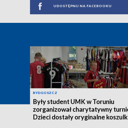
UDOSTĘPNIJ NA FACEBOOKU
BYDGOSZCZ
Były student UMK w Toruniu
zorganizował charytatywny turnie
Dzieci dostały oryginalne koszulk
piłkarskie [zdjęcia]