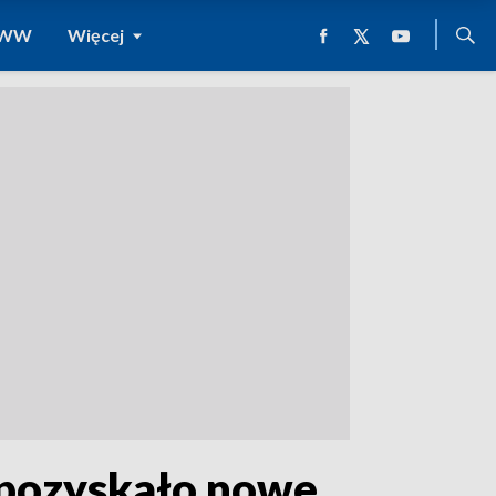
 WWW
Więcej
 pozyskało nowe