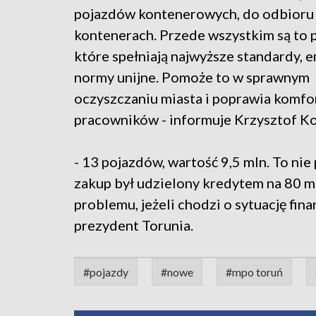
pojazdów kontenerowych, do odbior
kontenerach. Przede wszystkim są to 
które spełniają najwyższe standardy, em
normy unijne. Pomoże to w sprawnym
oczyszczaniu miasta i poprawia komfo
pracowników - informuje Krzysztof K
- 13 pojazdów, wartość 9,5 mln. To nie
zakup był udzielony kredytem na 80 mi
problemu, jeżeli chodzi o sytuację fin
prezydent Torunia.
#pojazdy
#nowe
#mpo toruń