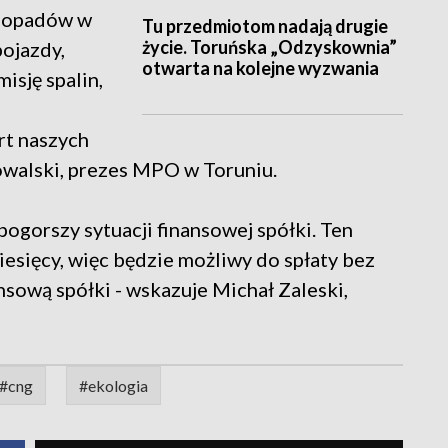
u opadów w
Tu przedmiotom nadają drugie
życie. Toruńska „Odzyskownia”
pojazdy,
otwarta na kolejne wyzwania
isję spalin,
rt naszych
owalski, prezes MPO w Toruniu.
 pogorszy sytuacji finansowej spółki. Ten
esięcy, więc będzie możliwy do spłaty bez
ansową spółki - wskazuje Michał Zaleski,
#cng
#ekologia