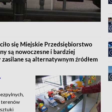
ło się Miejskie Przedsiębiorstwo
ny są nowoczesne i bardziej
y zasilane są alternatywnym źródłem
”
bezpylnych,
i terenów
sztuki