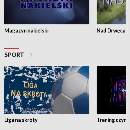
Magazyn nakielski
Nad Drwęcą
SPORT
Liga na skróty
Trening czyni 