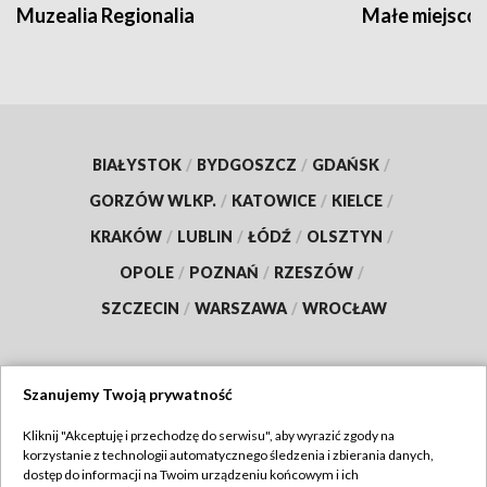
Muzealia Regionalia
Małe miejscow
BIAŁYSTOK
/
BYDGOSZCZ
/
GDAŃSK
/
GORZÓW WLKP.
/
KATOWICE
/
KIELCE
/
KRAKÓW
/
LUBLIN
/
ŁÓDŹ
/
OLSZTYN
/
OPOLE
/
POZNAŃ
/
RZESZÓW
/
SZCZECIN
/
WARSZAWA
/
WROCŁAW
Szanujemy Twoją prywatność
Dołącz do nas:
Kliknij "Akceptuję i przechodzę do serwisu", aby wyrazić zgody na
korzystanie z technologii automatycznego śledzenia i zbierania danych,
TVP
dostęp do informacji na Twoim urządzeniu końcowym i ich