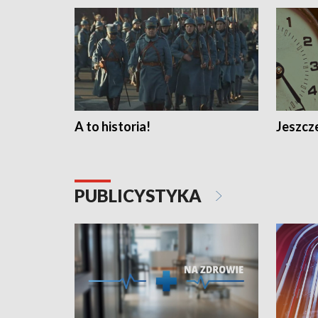
A to historia!
Jeszcze
PUBLICYSTYKA