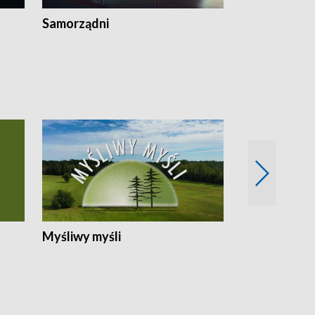
Samorządni
Wspólna sp
Myśliwy myśli
Spotkania z 