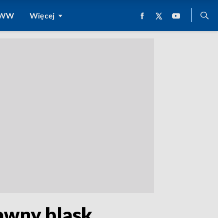
 WWW
Więcej
awny blask