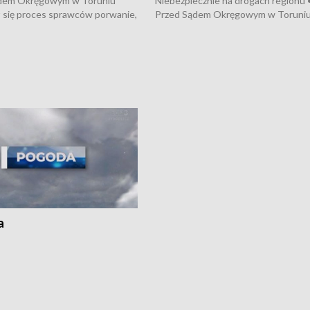
dem Okręgowym w Toruniu
Niebezpiecznie na drogach regionu 
 się proces sprawców porwanie,
Przed Sądem Okręgowym w Toruni
 tortur pod Grudziądzem • 3 mln
rozpoczął się proces sprawców por
 mogą wynosić straty po pożarze
pobicie i tortur pod Grudziądzem • 
Kossaka w Bydgoszczy •
o oszczędzanie wody • Ważne dla
cznie na drogach regionu •
rolników badania w Stacji Doświadcz
ąg sporu o pranie na bydgoskich
Oceny Odmian w Chrząstowie
kach
a