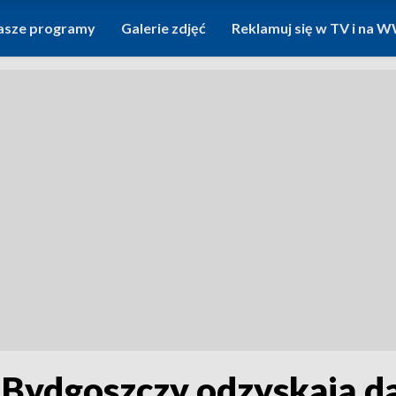
asze programy
Galerie zdjęć
Reklamuj się w TV i na
 Bydgoszczy odzyskają d