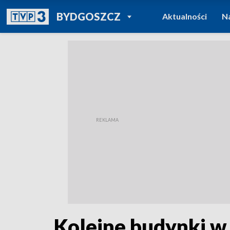
POWRÓT DO
BYDGOSZCZ
Aktualności
N
TVP REGIONY
Kolejne budynki w