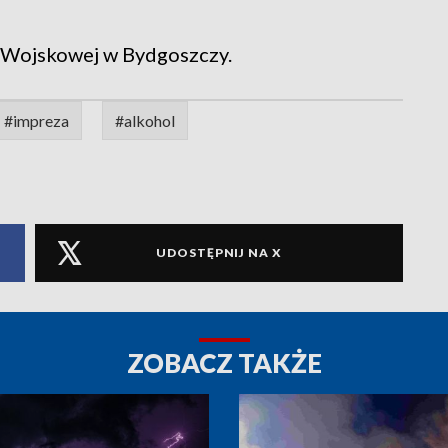
 Wojskowej w Bydgoszczy.
#impreza
#alkohol
UDOSTĘPNIJ NA X
ZOBACZ TAKŻE