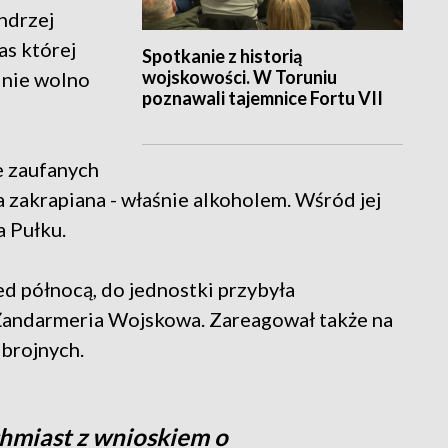
ndrzej
as której
Spotkanie z historią
wojskowości. W Toruniu
y nie wolno
poznawali tajemnice Fortu VII
e zaufanych
 zakrapiana - właśnie alkoholem. Wśród jej
a Pułku.
zed północą, do jednostki przybyła
 Żandarmeria Wojskowa. Zareagował także na
brojnych.
hmiast z wnioskiem o