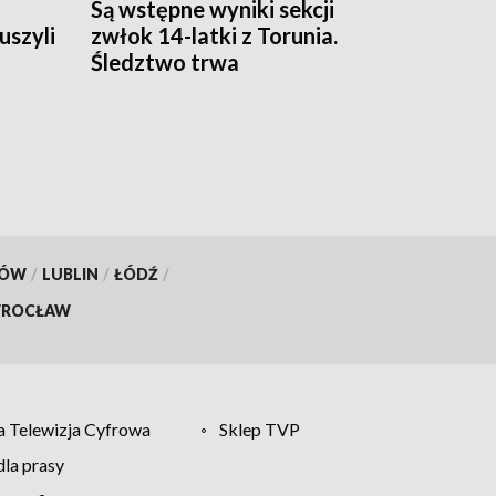
Są wstępne wyniki sekcji
uszyli
zwłok 14-latki z Torunia.
Śledztwo trwa
KÓW
/
LUBLIN
/
ŁÓDŹ
/
ROCŁAW
 Telewizja Cyfrowa
Sklep TVP
la prasy