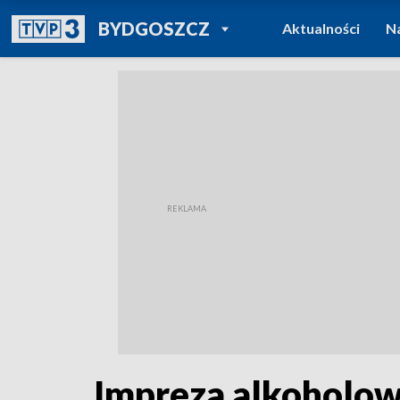
POWRÓT DO
BYDGOSZCZ
Aktualności
N
TVP REGIONY
Impreza alkoholowa