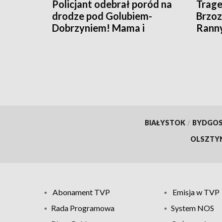
Policjant odebrał poród na
Trage
drodze pod Golubiem-
Brzoz
Dobrzyniem! Mama i
Ranny
noworodek czują się dobrze
przy 
BIAŁYSTOK
/
BYDGO
OLSZTY
Abonament TVP
Emisja w TVP
Rada Programowa
System NOS