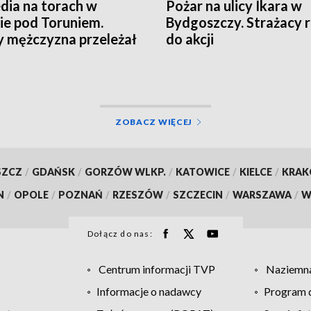
dia na torach w
Pożar na ulicy Ikara w
ie pod Toruniem.
Bydgoszczy. Strażacy r
 mężczyzna przeleżał
do akcji
torowisku całą noc
ZOBACZ WIĘCEJ
SZCZ
/
GDAŃSK
/
GORZÓW WLKP.
/
KATOWICE
/
KIELCE
/
KRA
N
/
OPOLE
/
POZNAŃ
/
RZESZÓW
/
SZCZECIN
/
WARSZAWA
/
W
Dołącz do nas:
Centrum informacji TVP
Naziemna
Informacje o nadawcy
Program d