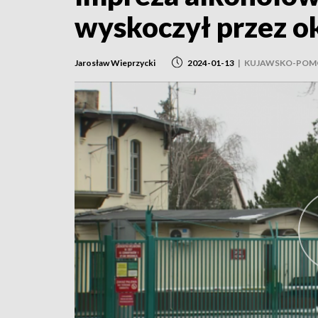
wyskoczył przez o
Jarosław Wieprzycki
2024-01-13
|
KUJAWSKO-POM