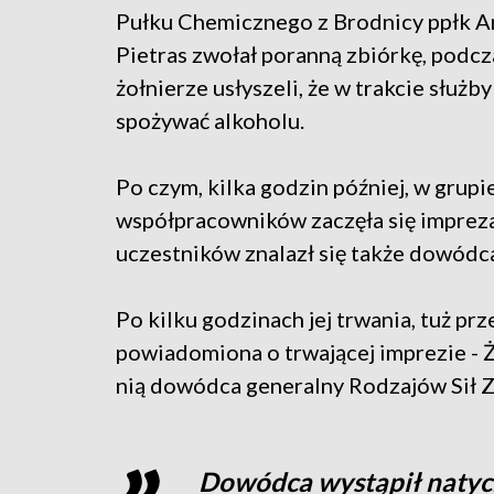
Pułku Chemicznego z Brodnicy ppłk A
Pietras zwołał poranną zbiórkę, podcz
żołnierze usłyszeli, że w trakcie służb
spożywać alkoholu.
Po czym, kilka godzin później, w grupi
współpracowników zaczęła się impreza
uczestników znalazł się także dowódc
Po kilku godzinach jej trwania, tuż pr
powiadomiona o trwającej imprezie -
nią dowódca generalny Rodzajów Sił Z
Dowódca wystąpił natyc