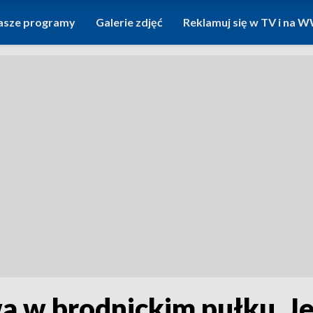
asze programy
Galerie zdjęć
Reklamuj się w TV i na
 w brodnickim pułku. Je