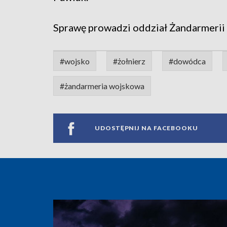
Sprawę prowadzi oddział Żandarmerii
#wojsko
#żołnierz
#dowódca
#żandarmeria wojskowa
UDOSTĘPNIJ NA FACEBOOKU