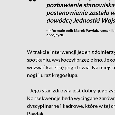
pozbawienie stanowiska 
postanowienie zostało wy
dowódcą Jednostki Woj
- informuje ppłk Marek Pawlak, rzeczn
Zbrojnych.
W trakcie interwencji jeden z żołnie
spotkaniu, wyskoczył przez okno. Jego
wezwać karetkę pogotowia. Na miejsce 
nogi i uraz kręgosłupa.
- Jego stan zdrowia jest dobry, jego ż
Konsekwencje będą wyciągane zarówno
dyscyplinarne i kadrowe, które w tej ch
Pawlak.