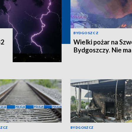
BYDGOSZCZ
32
Wielki pożar na Sz
Bydgoszczy. Nie ma 
SZCZ
BYDGOSZCZ