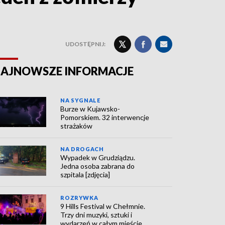
UDOSTĘPNIJ:
AJNOWSZE INFORMACJE
NA SYGNALE
Burze w Kujawsko-
Pomorskiem. 32 interwencje
strażaków
NA DROGACH
Wypadek w Grudziądzu.
Jedna osoba zabrana do
szpitala [zdjęcia]
ROZRYWKA
9 Hills Festival w Chełmnie.
Trzy dni muzyki, sztuki i
wydarzeń w całym mieście