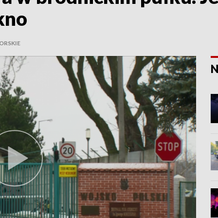
kno
ORSKIE
N