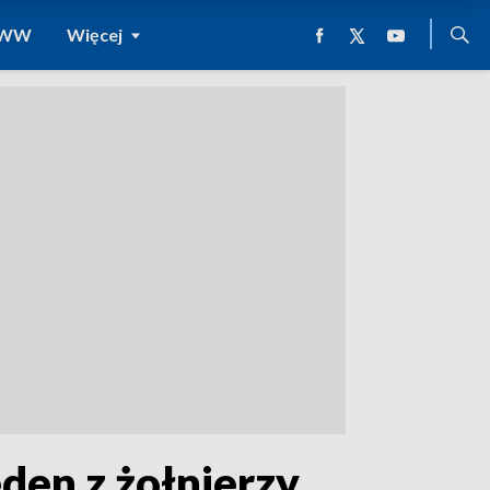
 WWW
Więcej
den z żołnierzy