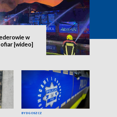
wederowie w
ofiar [wideo]
BYDGOSZCZ