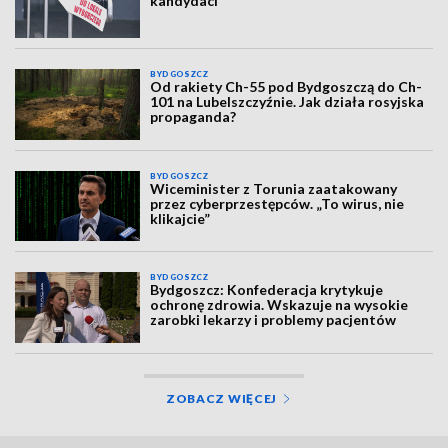
kandydaci
BYDGOSZCZ
Od rakiety Ch-55 pod Bydgoszczą do Ch-
101 na Lubelszczyźnie. Jak działa rosyjska
propaganda?
BYDGOSZCZ
Wiceminister z Torunia zaatakowany
przez cyberprzestępców. „To wirus, nie
klikajcie”
BYDGOSZCZ
Bydgoszcz: Konfederacja krytykuje
ochronę zdrowia. Wskazuje na wysokie
zarobki lekarzy i problemy pacjentów
ZOBACZ WIĘCEJ