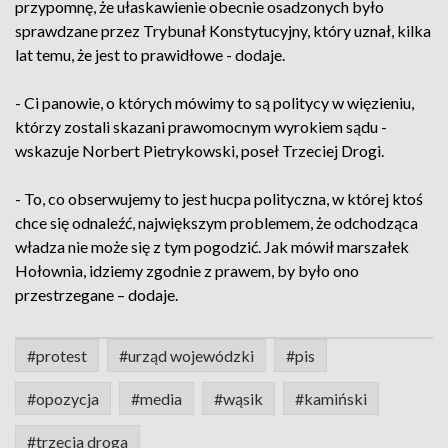
przypomnę, że ułaskawienie obecnie osadzonych było
sprawdzane przez Trybunał Konstytucyjny, który uznał, kilka
lat temu, że jest to prawidłowe - dodaje.
- Ci panowie, o których mówimy to są politycy w więzieniu,
którzy zostali skazani prawomocnym wyrokiem sądu -
wskazuje Norbert Pietrykowski, poseł Trzeciej Drogi.
- To, co obserwujemy to jest hucpa polityczna, w której ktoś
chce się odnaleźć, największym problemem, że odchodząca
władza nie może się z tym pogodzić. Jak mówił marszałek
Hołownia, idziemy zgodnie z prawem, by było ono
przestrzegane – dodaje.
#protest
#urząd wojewódzki
#pis
#opozycja
#media
#wąsik
#kamiński
#trzecia droga