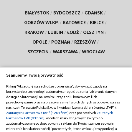
BIAŁYSTOK
/
BYDGOSZCZ
/
GDAŃSK
/
GORZÓW WLKP.
/
KATOWICE
/
KIELCE
/
KRAKÓW
/
LUBLIN
/
ŁÓDŹ
/
OLSZTYN
/
OPOLE
/
POZNAŃ
/
RZESZÓW
/
SZCZECIN
/
WARSZAWA
/
WROCŁAW
Szanujemy Twoją prywatność
Dołącz do nas:
Kliknij "Akceptuję i przechodzę do serwisu", aby wyrazić zgody na
korzystanie z technologii automatycznego śledzenia i zbierania danych,
TVP
dostęp do informacji na Twoim urządzeniu końcowym i ich
Abonament TVP
przechowywanie oraz na przetwarzanie Twoich danych osobowych przez
Regulamin TVP
nas, czyli Telewizję Polską S.A. w likwidacji (zwaną dalej również „TVP”),
Emisja w TVP
Polityka prywatności
Zaufanych Partnerów z IAB* (1201 firm)
oraz pozostałych
Zaufanych
Partnerów TVP (93 firm)
, w celach marketingowych (w tym do
Centrum informacji TVP
Moje zgody
zautomatyzowanego dopasowania reklam do Twoich zainteresowań i
mierzenia ich skuteczności) i pozostałych, które wskazujemy poniżej, a
Naziemna Telewizja Cyfrowa