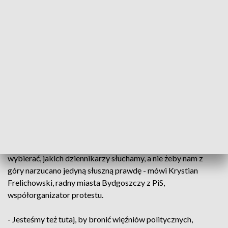
w więzieniu przebywają politycy skazani
prawomocnym wyrokiem sądu.
ZOBACZ: Politycy PiS z regionu na proteście w stolicy.
Radny KO: To manifestacja w obronie Kamińskiego i Wąsika
- Nie może być tak, że w państwie prawa, ktoś uzurpuje sobie
prawo do zdemolowania porządku prawnego w Polsce, nie
może być tak, żeby uchwałą niszczyć konstytucje i ustawy,
nie może być na to zgody - uważa Łukasz Schreiber, poseł PiS.
- Jesteśmy tutaj, by bronić naszych praw, każdego nas prawa
do dostępu do informacji, z różnych źródeł, byśmy sami mogli
wybierać, jakich dziennikarzy słuchamy, a nie żeby nam z
góry narzucano jedyną słuszną prawdę - mówi Krystian
Frelichowski, radny miasta Bydgoszczy z PiS,
współorganizator protestu.
- Jesteśmy też tutaj, by bronić więźniów politycznych,