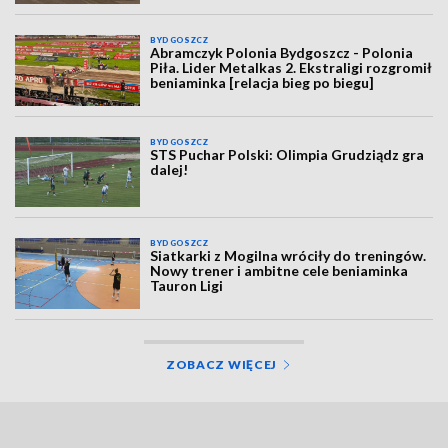
BYDGOSZCZ
Abramczyk Polonia Bydgoszcz - Polonia
Piła. Lider Metalkas 2. Ekstraligi rozgromił
beniaminka [relacja bieg po biegu]
BYDGOSZCZ
STS Puchar Polski: Olimpia Grudziądz gra
dalej!
BYDGOSZCZ
Siatkarki z Mogilna wróciły do treningów.
Nowy trener i ambitne cele beniaminka
Tauron Ligi
ZOBACZ WIĘCEJ