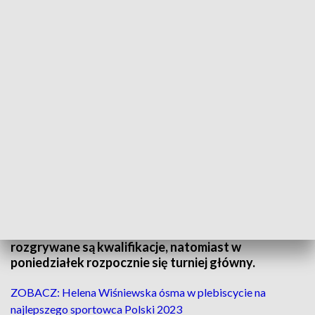
Halowe Mistrzostwa Polski do lat 16 w tenisie
W Toruniu rozpoczęły się Halowe Mistrzostwa
Polski do lat 16 w tenisie. Na kortach młodzi
zawodnicy będą walczyli nie tylko o zwycięstwo,
ale także o cenne doświadczenie. Do końca niedzieli
rozgrywane są kwalifikacje, natomiast w
poniedziałek rozpocznie się turniej główny.
ZOBACZ: Helena Wiśniewska ósma w plebiscycie na
najlepszego sportowca Polski 2023