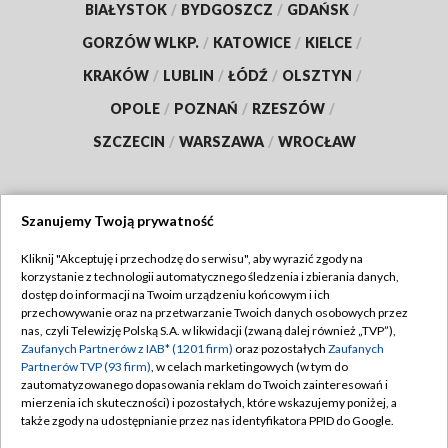
BIAŁYSTOK
/
BYDGOSZCZ
/
GDAŃSK
/
GORZÓW WLKP.
/
KATOWICE
/
KIELCE
/
KRAKÓW
/
LUBLIN
/
ŁÓDŹ
/
OLSZTYN
/
OPOLE
/
POZNAŃ
/
RZESZÓW
/
SZCZECIN
/
WARSZAWA
/
WROCŁAW
Szanujemy Twoją prywatność
Dołącz do nas:
Kliknij "Akceptuję i przechodzę do serwisu", aby wyrazić zgody na
korzystanie z technologii automatycznego śledzenia i zbierania danych,
TVP
dostęp do informacji na Twoim urządzeniu końcowym i ich
Abonament TVP
przechowywanie oraz na przetwarzanie Twoich danych osobowych przez
Regulamin TVP
nas, czyli Telewizję Polską S.A. w likwidacji (zwaną dalej również „TVP”),
Emisja w TVP
Polityka prywatności
Zaufanych Partnerów z IAB* (1201 firm)
oraz pozostałych
Zaufanych
Partnerów TVP (93 firm)
, w celach marketingowych (w tym do
Centrum informacji TVP
Moje zgody
zautomatyzowanego dopasowania reklam do Twoich zainteresowań i
mierzenia ich skuteczności) i pozostałych, które wskazujemy poniżej, a
Naziemna Telewizja Cyfrowa
Pomoc
także zgody na udostępnianie przez nas identyfikatora PPID do Google.
Sklep TVP
Biuro reklamy