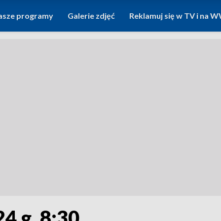
asze programy
Galerie zdjęć
Reklamuj się w TV i na
4 g. 8:30