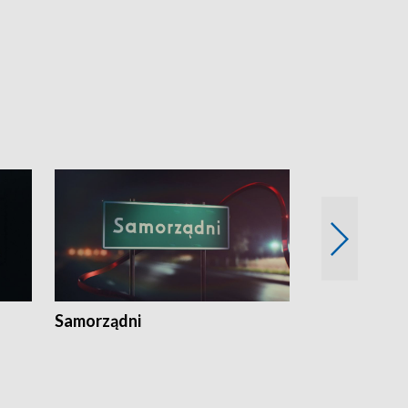
Samorządni
Wspólna sp