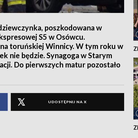
 dziewczynka, poszkodowana w
kspresowej S5 w Osówcu.
na toruńskiej Winnicy. W tym roku w
Z
nek nie będzie. Synagoga w Starym
zacji. Do pierwszych matur pozostało
UDOSTĘPNIJ NA X
Z