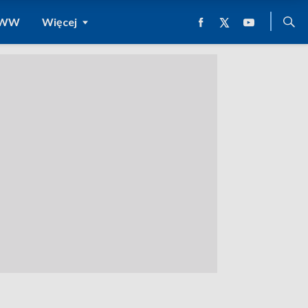
 WWW
Więcej