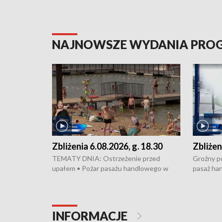
NAJNOWSZE WYDANIA PR
Zbliżenia 6.08.2026, g. 18.30
Zbliżen
TEMATY DNIA: Ostrzeżenie przed
Groźny po
upałem • Pożar pasażu handlowego w
pasaż ha
Bydgoszczy • Policja rozbiła lokalną siatkę
upałów i 
dealerską – grozi im do 12 lat więzienia •
kukurydzy
Akcja porodowa na trasie Rypin-Toruń –
wysokie p
pomógł policyjny patrol • Wyjątkowy
Rypin-Tor
INFORMACJE
projekt UMK w Toruniu
Zaprasza