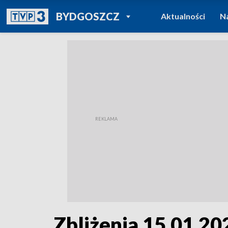
POWRÓT DO
BYDGOSZCZ
Aktualności
N
TVP REGIONY
Zbliżenia 15.01.202