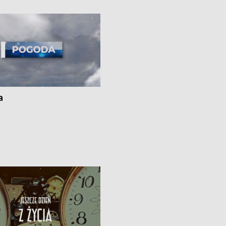
ato”
a