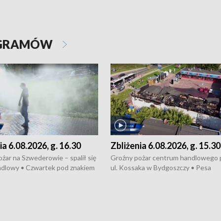
OGRAMÓW
ia 6.08.2026, g. 16.30
Zbliżenia 6.08.2026, g. 15.30
żar na Szwederowie – spalił się
Groźny pożar centrum handlowego 
ndlowy • Czwartek pod znakiem
ul. Kossaka w Bydgoszczy • Pesa
burz • Dobre prognozy dla
wyprodukuje nowoczesne,
 – rolnicy mogą liczyć na
energooszczędne pociągi dla Polregi
lony • Akcja porodowa na trasie
Zmiany w przepisach o pomocy
uń – pomógł policyjny patrol •
społecznej • Przed nami 10. jubileu
my na kolejną odsłonę programu
Festiwal Wisły