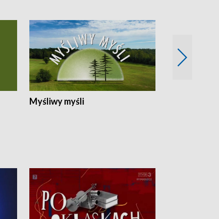
Myśliwy myśli
Spotkania z 