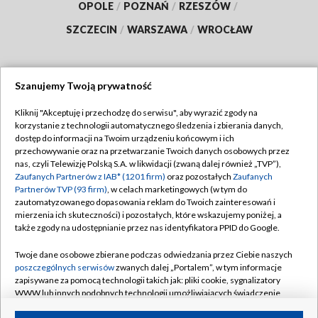
OPOLE
/
POZNAŃ
/
RZESZÓW
/
SZCZECIN
/
WARSZAWA
/
WROCŁAW
Szanujemy Twoją prywatność
Dołącz do nas:
Kliknij "Akceptuję i przechodzę do serwisu", aby wyrazić zgody na
korzystanie z technologii automatycznego śledzenia i zbierania danych,
TVP
dostęp do informacji na Twoim urządzeniu końcowym i ich
Abonament TVP
przechowywanie oraz na przetwarzanie Twoich danych osobowych przez
Regulamin TVP
nas, czyli Telewizję Polską S.A. w likwidacji (zwaną dalej również „TVP”),
Emisja w TVP
Polityka prywatności
Zaufanych Partnerów z IAB* (1201 firm)
oraz pozostałych
Zaufanych
Partnerów TVP (93 firm)
, w celach marketingowych (w tym do
Centrum informacji TVP
Moje zgody
zautomatyzowanego dopasowania reklam do Twoich zainteresowań i
mierzenia ich skuteczności) i pozostałych, które wskazujemy poniżej, a
Naziemna Telewizja Cyfrowa
Pomoc
także zgody na udostępnianie przez nas identyfikatora PPID do Google.
Sklep TVP
Biuro reklamy
Twoje dane osobowe zbierane podczas odwiedzania przez Ciebie naszych
Rada Programowa
Kontakt
poszczególnych serwisów
zwanych dalej „Portalem”, w tym informacje
zapisywane za pomocą technologii takich jak: pliki cookie, sygnalizatory
System NOS
WWW lub innych podobnych technologii umożliwiających świadczenie
dopasowanych i bezpiecznych usług, personalizację treści oraz reklam,
Informacje o nadawcy
Kanały