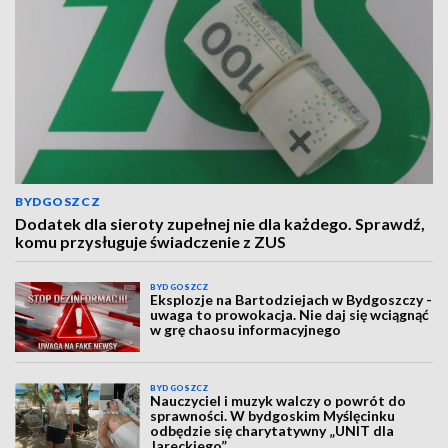
BYDGOSZCZ
Dodatek dla sieroty zupełnej nie dla każdego. Sprawdź,
komu przysługuje świadczenie z ZUS
BYDGOSZCZ
Eksplozje na Bartodziejach w Bydgoszczy -
uwaga to prowokacja. Nie daj się wciągnąć
w grę chaosu informacyjnego
BYDGOSZCZ
Nauczyciel i muzyk walczy o powrót do
sprawności. W bydgoskim Myślęcinku
odbędzie się charytatywny „UNIT dla
Jareckiego”