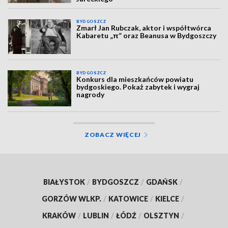
BYDGOSZCZ
Zmarł Jan Rubczak, aktor i współtwórca
Kabaretu „π” oraz Beanusa w Bydgoszczy
BYDGOSZCZ
Konkurs dla mieszkańców powiatu
bydgoskiego. Pokaż zabytek i wygraj
nagrody
ZOBACZ WIĘCEJ
BIAŁYSTOK
/
BYDGOSZCZ
/
GDAŃSK
/
GORZÓW WLKP.
/
KATOWICE
/
KIELCE
/
KRAKÓW
/
LUBLIN
/
ŁÓDŹ
/
OLSZTYN
/