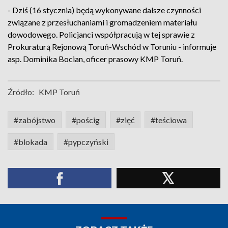
- Dziś (16 stycznia) będą wykonywane dalsze czynności
związane z przesłuchaniami i gromadzeniem materiału
dowodowego. Policjanci współpracują w tej sprawie z
Prokuraturą Rejonową Toruń-Wschód w Toruniu - informuje
asp. Dominika Bocian, oficer prasowy KMP Toruń.
Źródło:
KMP Toruń
#zabójstwo
#pościg
#zięć
#teściowa
#blokada
#pypczyński