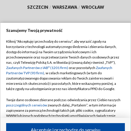
SZCZECIN
/
WARSZAWA
/
WROCŁAW
Szanujemy Twoją prywatność
Dołącz do nas:
Kliknij "Akceptuję i przechodzę do serwisu", aby wyrazić zgody na
korzystanie z technologii automatycznego śledzenia i zbierania danych,
TVP
dostęp do informacji na Twoim urządzeniu końcowym i ich
Abonament TVP
przechowywanie oraz na przetwarzanie Twoich danych osobowych przez
Regulamin TVP
nas, czyli Telewizję Polską S.A. w likwidacji (zwaną dalej również „TVP”),
Emisja w TVP
Polityka prywatności
Zaufanych Partnerów z IAB* (1201 firm)
oraz pozostałych
Zaufanych
Partnerów TVP (93 firm)
, w celach marketingowych (w tym do
Centrum informacji TVP
Moje zgody
zautomatyzowanego dopasowania reklam do Twoich zainteresowań i
mierzenia ich skuteczności) i pozostałych, które wskazujemy poniżej, a
Naziemna Telewizja Cyfrowa
Pomoc
także zgody na udostępnianie przez nas identyfikatora PPID do Google.
Sklep TVP
Biuro reklamy
Twoje dane osobowe zbierane podczas odwiedzania przez Ciebie naszych
Rada Programowa
Kontakt
poszczególnych serwisów
zwanych dalej „Portalem”, w tym informacje
zapisywane za pomocą technologii takich jak: pliki cookie, sygnalizatory
System NOS
WWW lub innych podobnych technologii umożliwiających świadczenie
dopasowanych i bezpiecznych usług, personalizację treści oraz reklam,
Informacje o nadawcy
Kanały
udostępnianie funkcji mediów społecznościowych oraz analizowanie
Akceptuję i przechodzę do serwisu