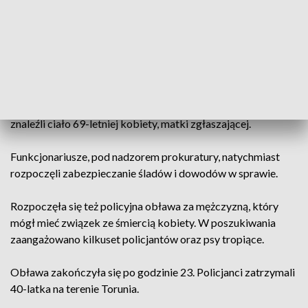
ZOBACZ: Zabił, był poszukiwany listem gończym. Policjanci
dopadli 41-latka w jednym z toruńskich hoteli
15 stycznia przed godziną 15 toruńska policja otrzymała
zgłoszenie dotyczące agresywnie zachowującego się
mężczyzny w jednym z domów w gminie Lubicz. Policjanci,
którzy przybyli na miejsce, nie zastali już 40-latka. W domu
znaleźli ciało 69-letniej kobiety, matki zgłaszającej.
Funkcjonariusze, pod nadzorem prokuratury, natychmiast
rozpoczęli zabezpieczanie śladów i dowodów w sprawie.
Rozpoczęła się też policyjna obława za mężczyzną, który
mógł mieć związek ze śmiercią kobiety. W poszukiwania
zaangażowano kilkuset policjantów oraz psy tropiące.
Obława zakończyła się po godzinie 23. Policjanci zatrzymali
40-latka na terenie Torunia.