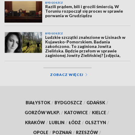
BYDGOSZCZ
Razili prądem, bili i grozili śmiercią. W
Toruniu rozpoczął się proces w sprawie
porwania w Grudziądzu
BYDGOSZCZ
Ludzkie szczątki znalezione w Lisinach w
Kujawsko-Pomorskiem. Badania
zakończono. To zaginiona Jowita
Zielińska. Będzie przełom w sprawie
zaginionej Jowity Zielińskiej? [zdjęcia,
wideo, aktualizacja]
ZOBACZ WIĘCEJ
BIAŁYSTOK
/
BYDGOSZCZ
/
GDAŃSK
/
GORZÓW WLKP.
/
KATOWICE
/
KIELCE
/
KRAKÓW
/
LUBLIN
/
ŁÓDŹ
/
OLSZTYN
/
OPOLE
/
POZNAŃ
/
RZESZÓW
/