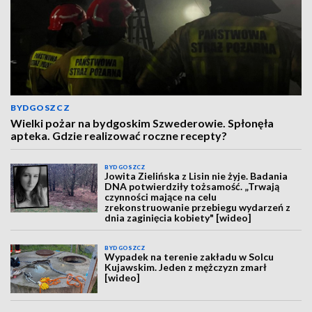
BYDGOSZCZ
Wielki pożar na bydgoskim Szwederowie. Spłonęła
apteka. Gdzie realizować roczne recepty?
BYDGOSZCZ
Jowita Zielińska z Lisin nie żyje. Badania
DNA potwierdziły tożsamość. „Trwają
czynności mające na celu
zrekonstruowanie przebiegu wydarzeń z
dnia zaginięcia kobiety" [wideo]
BYDGOSZCZ
Wypadek na terenie zakładu w Solcu
Kujawskim. Jeden z mężczyzn zmarł
[wideo]