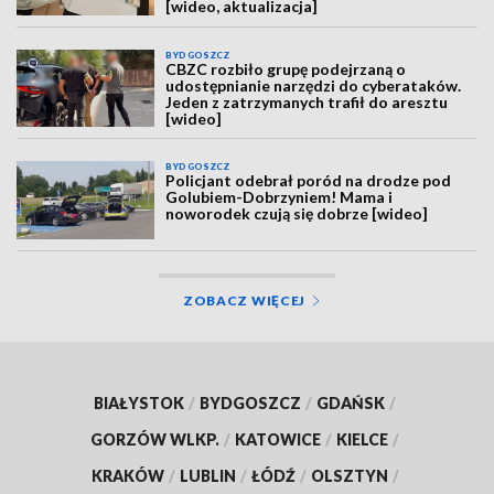
[wideo, aktualizacja]
BYDGOSZCZ
CBZC rozbiło grupę podejrzaną o
udostępnianie narzędzi do cyberataków.
Jeden z zatrzymanych trafił do aresztu
[wideo]
BYDGOSZCZ
Policjant odebrał poród na drodze pod
Golubiem-Dobrzyniem! Mama i
noworodek czują się dobrze [wideo]
ZOBACZ WIĘCEJ
BIAŁYSTOK
/
BYDGOSZCZ
/
GDAŃSK
/
GORZÓW WLKP.
/
KATOWICE
/
KIELCE
/
KRAKÓW
/
LUBLIN
/
ŁÓDŹ
/
OLSZTYN
/