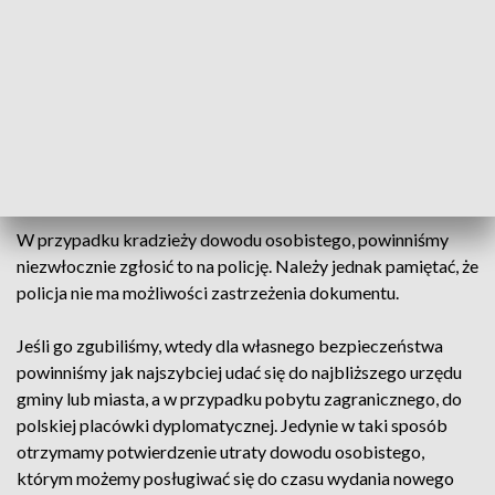
Do załatwiania spraw w urzędach, bankach, a niekiedy także
na poczcie wymagany jest dowód osobisty. Jego zagubienie
to spory kłopot dla właściciela. Sytuacja ta sprawia, że
dokument może trafić w ręce osoby nieuczciwej. Istnieje więc
poważne ryzyko, że na nasze konto zostanie zamówiony
abonament na telefon czy inna usługa, a nawet zaciągnięty
kredyt.
W przypadku kradzieży dowodu osobistego, powinniśmy
niezwłocznie zgłosić to na policję. Należy jednak pamiętać, że
policja nie ma możliwości zastrzeżenia dokumentu.
Jeśli go zgubiliśmy, wtedy dla własnego bezpieczeństwa
powinniśmy jak najszybciej udać się do najbliższego urzędu
gminy lub miasta, a w przypadku pobytu zagranicznego, do
polskiej placówki dyplomatycznej. Jedynie w taki sposób
otrzymamy potwierdzenie utraty dowodu osobistego,
którym możemy posługiwać się do czasu wydania nowego