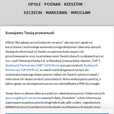
OPOLE
/
POZNAŃ
/
RZESZÓW
/
SZCZECIN
/
WARSZAWA
/
WROCŁAW
Szanujemy Twoją prywatność
Dołącz do nas:
Kliknij "Akceptuję i przechodzę do serwisu", aby wyrazić zgody na
korzystanie z technologii automatycznego śledzenia i zbierania danych,
TVP
dostęp do informacji na Twoim urządzeniu końcowym i ich
Abonament TVP
przechowywanie oraz na przetwarzanie Twoich danych osobowych przez
Regulamin TVP
nas, czyli Telewizję Polską S.A. w likwidacji (zwaną dalej również „TVP”),
Emisja w TVP
Polityka prywatności
Zaufanych Partnerów z IAB* (1201 firm)
oraz pozostałych
Zaufanych
Partnerów TVP (93 firm)
, w celach marketingowych (w tym do
Centrum informacji TVP
Moje zgody
zautomatyzowanego dopasowania reklam do Twoich zainteresowań i
mierzenia ich skuteczności) i pozostałych, które wskazujemy poniżej, a
Naziemna Telewizja Cyfrowa
Pomoc
także zgody na udostępnianie przez nas identyfikatora PPID do Google.
Sklep TVP
Biuro reklamy
Twoje dane osobowe zbierane podczas odwiedzania przez Ciebie naszych
Rada Programowa
Kontakt
poszczególnych serwisów
zwanych dalej „Portalem”, w tym informacje
zapisywane za pomocą technologii takich jak: pliki cookie, sygnalizatory
System NOS
WWW lub innych podobnych technologii umożliwiających świadczenie
dopasowanych i bezpiecznych usług, personalizację treści oraz reklam,
Informacje o nadawcy