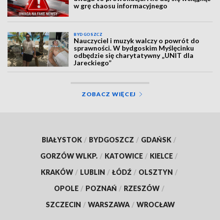
w grę chaosu informacyjnego
BYDGOSZCZ
Nauczyciel i muzyk walczy o powrót do
sprawności. W bydgoskim Myślęcinku
odbędzie się charytatywny „UNIT dla
Jareckiego”
ZOBACZ WIĘCEJ
BIAŁYSTOK
/
BYDGOSZCZ
/
GDAŃSK
/
GORZÓW WLKP.
/
KATOWICE
/
KIELCE
/
KRAKÓW
/
LUBLIN
/
ŁÓDŹ
/
OLSZTYN
/
OPOLE
/
POZNAŃ
/
RZESZÓW
/
SZCZECIN
/
WARSZAWA
/
WROCŁAW