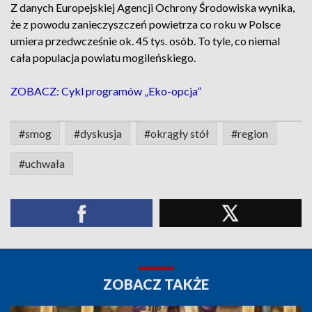
Z danych Europejskiej Agencji Ochrony Środowiska wynika,
że z powodu zanieczyszczeń powietrza co roku w Polsce
umiera przedwcześnie ok. 45 tys. osób. To tyle, co niemal
cała populacja powiatu mogileńskiego.
ZOBACZ: Cykl programów „Eko-opcja”
#smog
#dyskusja
#okrągły stół
#region
#uchwała
ZOBACZ TAKŻE