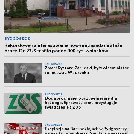
BYDGOSZCZ
Rekordowe zainteresowanie nowymi zasadami stażu
pracy. Do ZUS trafiło ponad 800 tys. wniosków
BYDGOSZCZ
Zmarł Ryszard Zarudzki, były wiceminister
rolnictwa z Wudzynka
BYDGOSZCZ
Dodatek dla sieroty zupełnej nie dla
każdego. Sprawdź, komu przysługuje
świadczenie z ZUS
BYDGOSZCZ
Eksplozje na Bartodziejach w Bydgoszczy -
uwaga to prowokacja. Nie daj się wciągnąć