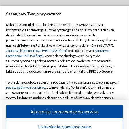
Szanujemy Twoją prywatność
Dołącz do nas:
Kliknij "Akceptuję i przechodzę do serwisu", aby wyrazić zgody na
korzystanie z technologii automatycznego śledzenia i zbierania danych,
TVP
dostęp do informacji na Twoim urządzeniu końcowym i ich
Abonament TVP
przechowywanie oraz na przetwarzanie Twoich danych osobowych przez
Regulamin TVP
nas, czyli Telewizję Polską S.A. w likwidacji (zwaną dalej również „TVP”),
Emisja w TVP
Polityka prywatności
Zaufanych Partnerów z IAB* (1201 firm)
oraz pozostałych
Zaufanych
Partnerów TVP (93 firm)
, w celach marketingowych (w tym do
Centrum informacji TVP
Moje zgody
zautomatyzowanego dopasowania reklam do Twoich zainteresowań i
mierzenia ich skuteczności) i pozostałych, które wskazujemy poniżej, a
Naziemna Telewizja Cyfrowa
Pomoc
także zgody na udostępnianie przez nas identyfikatora PPID do Google.
Sklep TVP
Biuro reklamy
Twoje dane osobowe zbierane podczas odwiedzania przez Ciebie naszych
Rada Programowa
Kontakt
poszczególnych serwisów
zwanych dalej „Portalem”, w tym informacje
zapisywane za pomocą technologii takich jak: pliki cookie, sygnalizatory
System NOS
WWW lub innych podobnych technologii umożliwiających świadczenie
dopasowanych i bezpiecznych usług, personalizację treści oraz reklam,
Informacje o nadawcy
Kanały
udostępnianie funkcji mediów społecznościowych oraz analizowanie
Akceptuję i przechodzę do serwisu
ruchu w Internecie.
Program dla prasy
©2026 Telewizja Polska S.A. w likwidacji
Biuro Reklamy
Twoje dane osobowe zbierane podczas odwiedzania przez Ciebie
Ustawienia zaawansowane