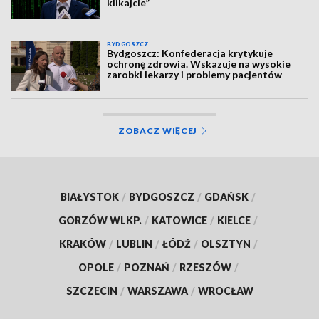
klikajcie”
BYDGOSZCZ
Bydgoszcz: Konfederacja krytykuje
ochronę zdrowia. Wskazuje na wysokie
zarobki lekarzy i problemy pacjentów
ZOBACZ WIĘCEJ
BIAŁYSTOK
/
BYDGOSZCZ
/
GDAŃSK
/
GORZÓW WLKP.
/
KATOWICE
/
KIELCE
/
KRAKÓW
/
LUBLIN
/
ŁÓDŹ
/
OLSZTYN
/
OPOLE
/
POZNAŃ
/
RZESZÓW
/
SZCZECIN
/
WARSZAWA
/
WROCŁAW