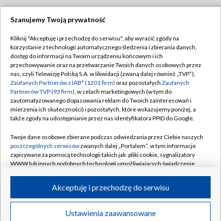
Szanujemy Twoją prywatność
Dołącz do nas:
Kliknij "Akceptuję i przechodzę do serwisu", aby wyrazić zgody na
korzystanie z technologii automatycznego śledzenia i zbierania danych,
TVP
dostęp do informacji na Twoim urządzeniu końcowym i ich
Abonament TVP
przechowywanie oraz na przetwarzanie Twoich danych osobowych przez
Regulamin TVP
nas, czyli Telewizję Polską S.A. w likwidacji (zwaną dalej również „TVP”),
Emisja w TVP
Polityka prywatności
Zaufanych Partnerów z IAB* (1201 firm)
oraz pozostałych
Zaufanych
Partnerów TVP (93 firm)
, w celach marketingowych (w tym do
Centrum informacji TVP
Moje zgody
zautomatyzowanego dopasowania reklam do Twoich zainteresowań i
mierzenia ich skuteczności) i pozostałych, które wskazujemy poniżej, a
Naziemna Telewizja Cyfrowa
Pomoc
także zgody na udostępnianie przez nas identyfikatora PPID do Google.
Sklep TVP
Biuro reklamy
Twoje dane osobowe zbierane podczas odwiedzania przez Ciebie naszych
Rada Programowa
Kontakt
poszczególnych serwisów
zwanych dalej „Portalem”, w tym informacje
zapisywane za pomocą technologii takich jak: pliki cookie, sygnalizatory
System NOS
WWW lub innych podobnych technologii umożliwiających świadczenie
dopasowanych i bezpiecznych usług, personalizację treści oraz reklam,
Informacje o nadawcy
Kanały
udostępnianie funkcji mediów społecznościowych oraz analizowanie
Akceptuję i przechodzę do serwisu
ruchu w Internecie.
Program dla prasy
©2026 Telewizja Polska S.A. w likwidacji
Biuro Reklamy
Twoje dane osobowe zbierane podczas odwiedzania przez Ciebie
Ustawienia zaawansowane
poszczególnych serwisów
na Portalu, takie jak adresy IP, identyfikatory