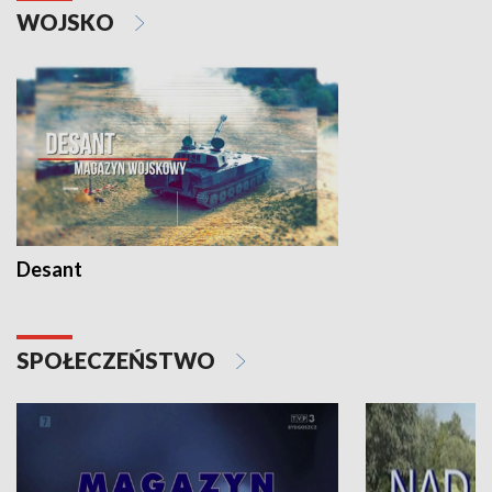
WOJSKO
Desant
SPOŁECZEŃSTWO