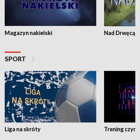
Magazyn nakielski
Nad Drwęcą
SPORT
Liga na skróty
Trening czyni 