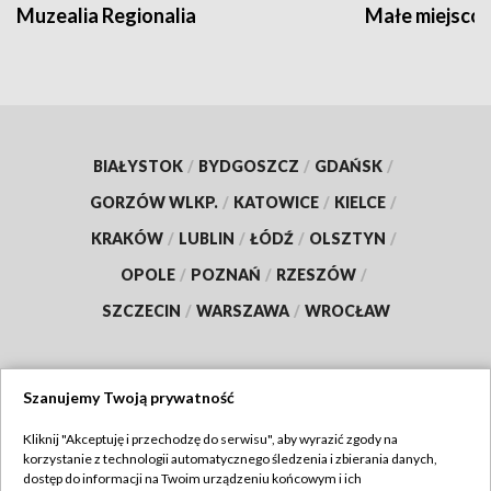
Muzealia Regionalia
Małe miejscow
BIAŁYSTOK
/
BYDGOSZCZ
/
GDAŃSK
/
GORZÓW WLKP.
/
KATOWICE
/
KIELCE
/
KRAKÓW
/
LUBLIN
/
ŁÓDŹ
/
OLSZTYN
/
OPOLE
/
POZNAŃ
/
RZESZÓW
/
SZCZECIN
/
WARSZAWA
/
WROCŁAW
Szanujemy Twoją prywatność
Dołącz do nas:
Kliknij "Akceptuję i przechodzę do serwisu", aby wyrazić zgody na
korzystanie z technologii automatycznego śledzenia i zbierania danych,
TVP
dostęp do informacji na Twoim urządzeniu końcowym i ich