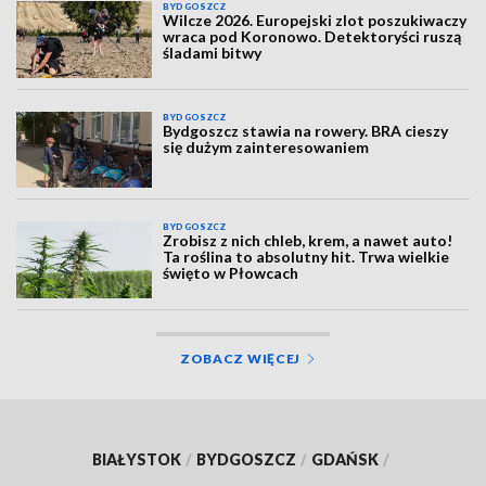
BYDGOSZCZ
Wilcze 2026. Europejski zlot poszukiwaczy
wraca pod Koronowo. Detektoryści ruszą
śladami bitwy
BYDGOSZCZ
Bydgoszcz stawia na rowery. BRA cieszy
się dużym zainteresowaniem
BYDGOSZCZ
Zrobisz z nich chleb, krem, a nawet auto!
Ta roślina to absolutny hit. Trwa wielkie
święto w Płowcach
ZOBACZ WIĘCEJ
BIAŁYSTOK
/
BYDGOSZCZ
/
GDAŃSK
/