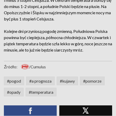
i minus 5 stopni Celsjusza. W centrum temperatura obniży się
do minus 1-2 stopni, a południe Polski będzie na plusie. Na
Opolszczyźnie i Śląsku w najzimniejszym momencie nocy ma
być plus 1 stopień Celsjusza.
Kolejne dni przyniosą pogodę zmienną. Południowa Polska
powinna być cieplejsza, północna chłodniejsza. W czwartek i
piątek temperatura będzie szła lekko w górę, noce jeszcze na
minusie, ale to już nie będzie siarczysty mróz.
Źródło:
/Cumulus
#pogod
#a prognoza
#kujawy
#pomorze
#opady
#temperatura