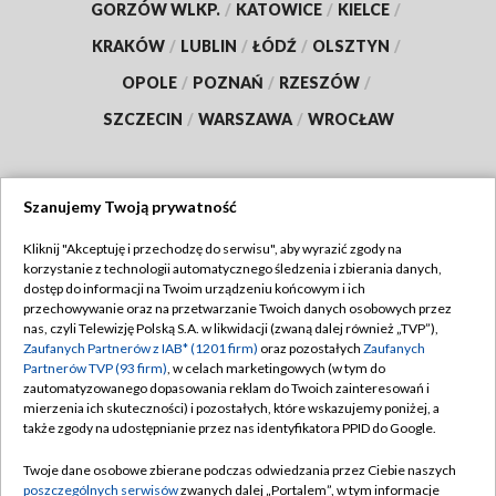
GORZÓW WLKP.
/
KATOWICE
/
KIELCE
/
KRAKÓW
/
LUBLIN
/
ŁÓDŹ
/
OLSZTYN
/
OPOLE
/
POZNAŃ
/
RZESZÓW
/
SZCZECIN
/
WARSZAWA
/
WROCŁAW
Szanujemy Twoją prywatność
Dołącz do nas:
Kliknij "Akceptuję i przechodzę do serwisu", aby wyrazić zgody na
korzystanie z technologii automatycznego śledzenia i zbierania danych,
TVP
dostęp do informacji na Twoim urządzeniu końcowym i ich
Abonament TVP
przechowywanie oraz na przetwarzanie Twoich danych osobowych przez
Regulamin TVP
nas, czyli Telewizję Polską S.A. w likwidacji (zwaną dalej również „TVP”),
Emisja w TVP
Polityka prywatności
Zaufanych Partnerów z IAB* (1201 firm)
oraz pozostałych
Zaufanych
Partnerów TVP (93 firm)
, w celach marketingowych (w tym do
Centrum informacji TVP
Moje zgody
zautomatyzowanego dopasowania reklam do Twoich zainteresowań i
mierzenia ich skuteczności) i pozostałych, które wskazujemy poniżej, a
Naziemna Telewizja Cyfrowa
Pomoc
także zgody na udostępnianie przez nas identyfikatora PPID do Google.
Sklep TVP
Biuro reklamy
Twoje dane osobowe zbierane podczas odwiedzania przez Ciebie naszych
Rada Programowa
Kontakt
poszczególnych serwisów
zwanych dalej „Portalem”, w tym informacje