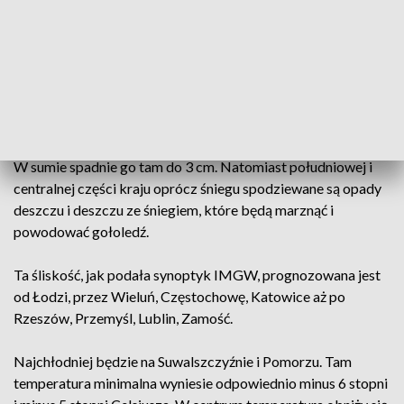
południa, jednak nie przyniosą one opadów. Termometry
pokażą maksymalnie od 2 do 1 stopnia na minusie. Po
południu mocniej powieje na Pojezierzu Brodnickim, gdzie
porywy wiatru mogą osiągać do 60 km/h.
W nocy w całym kraju spodziewane jest zachmurzenie duże.
W północnej połowie Polski prognozowane są opady śniegu.
W sumie spadnie go tam do 3 cm. Natomiast południowej i
centralnej części kraju oprócz śniegu spodziewane są opady
deszczu i deszczu ze śniegiem, które będą marznąć i
powodować gołoledź.
Ta śliskość, jak podała synoptyk IMGW, prognozowana jest
od Łodzi, przez Wieluń, Częstochowę, Katowice aż po
Rzeszów, Przemyśl, Lublin, Zamość.
Najchłodniej będzie na Suwalszczyźnie i Pomorzu. Tam
temperatura minimalna wyniesie odpowiednio minus 6 stopni