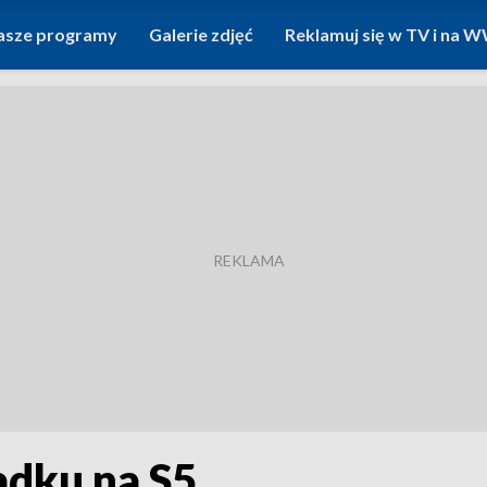
asze programy
Galerie zdjęć
Reklamuj się w TV i na
dku na S5