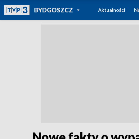
POWRÓT DO
BYDGOSZCZ
Aktualności
N
TVP REGIONY
Nowe fakty o wypa