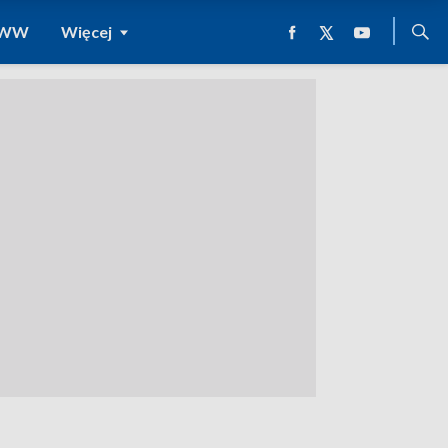
 WWW
Więcej