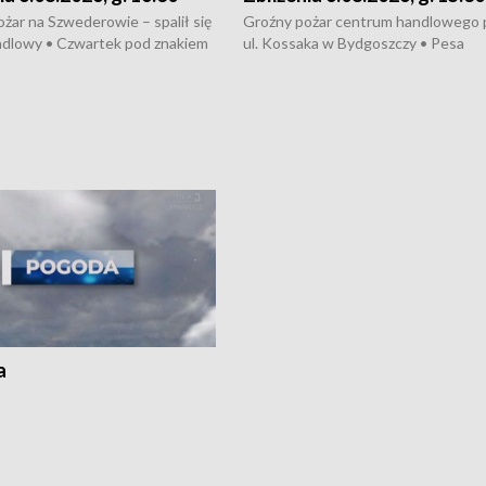
żar na Szwederowie – spalił się
Groźny pożar centrum handlowego 
ndlowy • Czwartek pod znakiem
ul. Kossaka w Bydgoszczy • Pesa
burz • Dobre prognozy dla
wyprodukuje nowoczesne,
 – rolnicy mogą liczyć na
energooszczędne pociągi dla Polregi
lony • Akcja porodowa na trasie
Zmiany w przepisach o pomocy
uń – pomógł policyjny patrol •
społecznej • Przed nami 10. jubileu
my na kolejną odsłonę programu
Festiwal Wisły
ato”
a