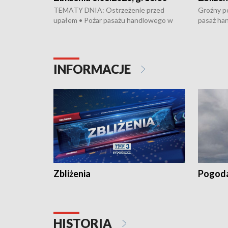
TEMATY DNIA: Ostrzeżenie przed
Groźny po
upałem • Pożar pasażu handlowego w
pasaż ha
Bydgoszczy • Policja rozbiła lokalną siatkę
upałów i 
dealerską – grozi im do 12 lat więzienia •
kukurydzy
Akcja porodowa na trasie Rypin-Toruń –
wysokie p
pomógł policyjny patrol • Wyjątkowy
Rypin-Tor
INFORMACJE
projekt UMK w Toruniu
Zaprasza
„Studio L
Zbliżenia
Pogod
HISTORIA