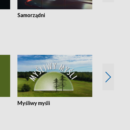
Samorządni
Wspólna sp
Myśliwy myśli
Spotkania z 