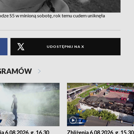
rodze S5 w minioną sobotę, rok temu cudem uniknęła
UDOSTĘPNIJ NA X
OGRAMÓW
ia 6.08.2026, g. 16.30
Zbliżenia 6.08.2026, g. 15.30