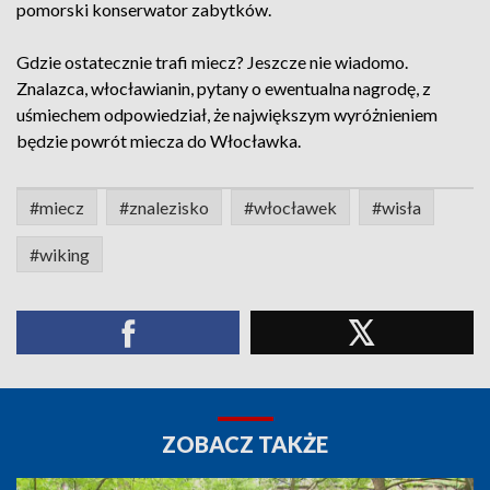
pomorski konserwator zabytków.
Gdzie ostatecznie trafi miecz? Jeszcze nie wiadomo.
Znalazca, włocławianin, pytany o ewentualna nagrodę, z
uśmiechem odpowiedział, że największym wyróżnieniem
będzie powrót miecza do Włocławka.
#miecz
#znalezisko
#włocławek
#wisła
#wiking
ZOBACZ TAKŻE