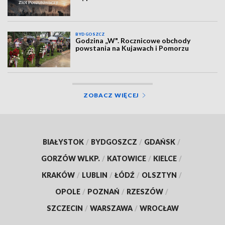
BYDGOSZCZ
Godzina „W". Rocznicowe obchody
powstania na Kujawach i Pomorzu
ZOBACZ WIĘCEJ
BIAŁYSTOK
/
BYDGOSZCZ
/
GDAŃSK
/
GORZÓW WLKP.
/
KATOWICE
/
KIELCE
/
KRAKÓW
/
LUBLIN
/
ŁÓDŹ
/
OLSZTYN
/
OPOLE
/
POZNAŃ
/
RZESZÓW
/
SZCZECIN
/
WARSZAWA
/
WROCŁAW