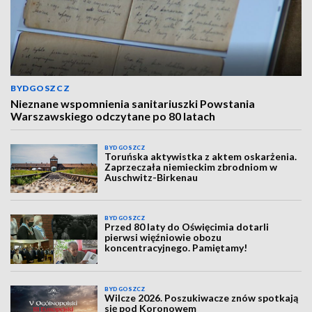
BYDGOSZCZ
Nieznane wspomnienia sanitariuszki Powstania
Warszawskiego odczytane po 80 latach
BYDGOSZCZ
Toruńska aktywistka z aktem oskarżenia.
Zaprzeczała niemieckim zbrodniom w
Auschwitz-Birkenau
BYDGOSZCZ
Przed 80 laty do Oświęcimia dotarli
pierwsi więźniowie obozu
koncentracyjnego. Pamiętamy!
BYDGOSZCZ
Wilcze 2026. Poszukiwacze znów spotkają
się pod Koronowem