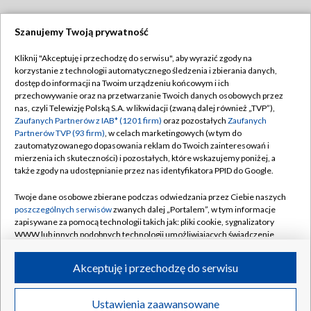
Szanujemy Twoją prywatność
Dołącz do nas:
Kliknij "Akceptuję i przechodzę do serwisu", aby wyrazić zgody na
korzystanie z technologii automatycznego śledzenia i zbierania danych,
TVP
dostęp do informacji na Twoim urządzeniu końcowym i ich
Abonament TVP
przechowywanie oraz na przetwarzanie Twoich danych osobowych przez
Regulamin TVP
nas, czyli Telewizję Polską S.A. w likwidacji (zwaną dalej również „TVP”),
Emisja w TVP
Polityka prywatności
Zaufanych Partnerów z IAB* (1201 firm)
oraz pozostałych
Zaufanych
Partnerów TVP (93 firm)
, w celach marketingowych (w tym do
Centrum informacji TVP
Moje zgody
zautomatyzowanego dopasowania reklam do Twoich zainteresowań i
mierzenia ich skuteczności) i pozostałych, które wskazujemy poniżej, a
Naziemna Telewizja Cyfrowa
Pomoc
także zgody na udostępnianie przez nas identyfikatora PPID do Google.
Sklep TVP
Biuro reklamy
Twoje dane osobowe zbierane podczas odwiedzania przez Ciebie naszych
Rada Programowa
Kontakt
poszczególnych serwisów
zwanych dalej „Portalem”, w tym informacje
zapisywane za pomocą technologii takich jak: pliki cookie, sygnalizatory
System NOS
WWW lub innych podobnych technologii umożliwiających świadczenie
dopasowanych i bezpiecznych usług, personalizację treści oraz reklam,
Informacje o nadawcy
Kanały
udostępnianie funkcji mediów społecznościowych oraz analizowanie
Akceptuję i przechodzę do serwisu
ruchu w Internecie.
Program dla prasy
©2026 Telewizja Polska S.A. w likwidacji
Biuro Reklamy
Twoje dane osobowe zbierane podczas odwiedzania przez Ciebie
Ustawienia zaawansowane
poszczególnych serwisów
na Portalu, takie jak adresy IP, identyfikatory