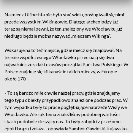
Na miecz Ulfberhta nie było stać wielu, posługiwali się nimi
przede wszystkim Wikingowie. Dlatego archeolodzy już
teraz są niemal pewni, że ten znaleziony we Włocławku już
niedługo będzie można nazywać „mieczem Wikinga”.
Wskazuje na to też miejsce, gdzie miecz się znajdował. Na
terenie współczesnego Włocławka przecinają się dwa
najważniejsze szlaki czasów początku Państwa Polskiego. W
Polsce znajduje się kilkanaście takich mieczy, w Europie
około 170.
- To są bardzo miłe chwile naszej pracy, gdzie znajdujemy
tego typu obiekty przypadkowo znalezione podczas prac. W
tym wypadku były to prace pogłębiające nabrzeże Wisły we
Włocławku. Ale rok temu znaleźliśmy podobnej wartości
skarb podobnie cieszący nas. To były zabytki z przełomu
epoki brązu i żelaza - opowiada Sambor Gawiński, kujawsko-