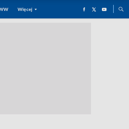
 WWW
Więcej