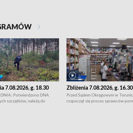
OGRAMÓW
ia 7.08.2026, g. 18.30
Zbliżenia 7.08.2026, g. 16.30
DNIA: Potwierdzono DNA
Przed Sądem Okręgowym w Toruni
ych szczątków, należą do
rozpoczął się proces sprawców por
j Jowity Zielińskiej • Tragiczny
pobicie i tortur pod Grudziądzem • 
c serwisowych w studni w Solcu
zł - tyle mogą wynosić straty po poż
 • Festiwal dziewięciu wzgórz
przy ul. Kossaka w Bydgoszczy •
e i Festiwal Wisły w kilku
Niebezpiecznie na drogach regionu 
regionu • Problem z realizacją
Dalszy ciąg sporu o pranie na bydgo