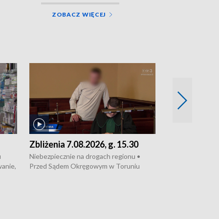
ZOBACZ WIĘCEJ
Zbliżenia 7.08.2026, g. 15.30
Zbliżenia 6.0
u
Niebezpiecznie na drogach regionu •
TEMATY DNIA: O
wanie,
Przed Sądem Okręgowym w Toruniu
upałem • Pożar 
3 mln
rozpoczął się proces sprawców porwanie,
Bydgoszczy • Poli
arze
pobicie i tortur pod Grudziądzem • Apele
dealerską – grozi
o oszczędzanie wody • Ważne dla
Akcja porodowa n
•
rolników badania w Stacji Doświadczalnej
pomógł policyjny
skich
Oceny Odmian w Chrząstowie
projekt UMK w T