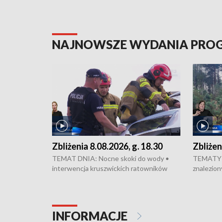
NAJNOWSZE WYDANIA PR
Zbliżenia 8.08.2026, g. 18.30
Zbliżen
TEMAT DNIA: Nocne skoki do wody •
TEMATY 
interwencja kruszwickich ratowników
znalezion
WOPR mogła zapobiec tragedii • Koniec
zaginione
prac na Rondzie Fordońskim • Na Wyspie
finał pra
Młyńskiej świętowano urodziny Mariana
Kujawskim
Rejewskiego • Kujawski Festiwal Pieśni
w Chełmni
INFORMACJE
Ludowej w Inowrocławiu • Rekord w
miastach 