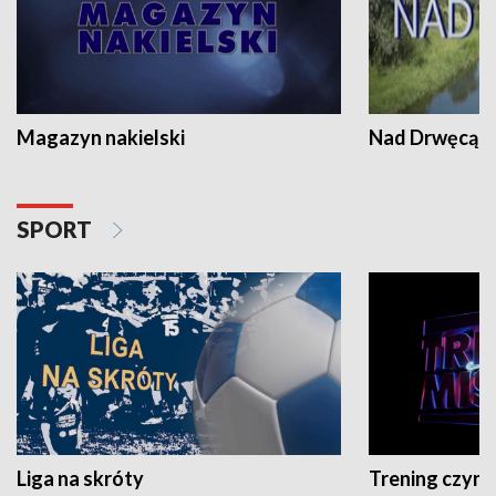
Magazyn nakielski
Nad Drwęcą
SPORT
Liga na skróty
Trening czyni 