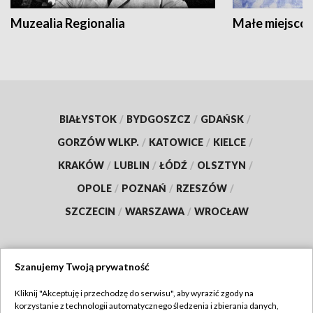
Muzealia Regionalia
Małe miejscow
BIAŁYSTOK
/
BYDGOSZCZ
/
GDAŃSK
/
GORZÓW WLKP.
/
KATOWICE
/
KIELCE
/
KRAKÓW
/
LUBLIN
/
ŁÓDŹ
/
OLSZTYN
/
OPOLE
/
POZNAŃ
/
RZESZÓW
/
SZCZECIN
/
WARSZAWA
/
WROCŁAW
Szanujemy Twoją prywatność
Dołącz do nas:
Kliknij "Akceptuję i przechodzę do serwisu", aby wyrazić zgody na
korzystanie z technologii automatycznego śledzenia i zbierania danych,
TVP