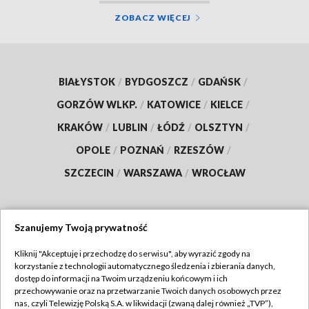
ZOBACZ WIĘCEJ
BIAŁYSTOK
/
BYDGOSZCZ
/
GDAŃSK
/
GORZÓW WLKP.
/
KATOWICE
/
KIELCE
/
KRAKÓW
/
LUBLIN
/
ŁÓDŹ
/
OLSZTYN
/
OPOLE
/
POZNAŃ
/
RZESZÓW
/
SZCZECIN
/
WARSZAWA
/
WROCŁAW
Szanujemy Twoją prywatność
Dołącz do nas:
Kliknij "Akceptuję i przechodzę do serwisu", aby wyrazić zgody na
korzystanie z technologii automatycznego śledzenia i zbierania danych,
TVP
dostęp do informacji na Twoim urządzeniu końcowym i ich
Abonament TVP
przechowywanie oraz na przetwarzanie Twoich danych osobowych przez
Regulamin TVP
nas, czyli Telewizję Polską S.A. w likwidacji (zwaną dalej również „TVP”),