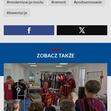
#modernizacja mostu
#remont
#podsumowanie
#inwestycje
ZOBACZ TAKŻE