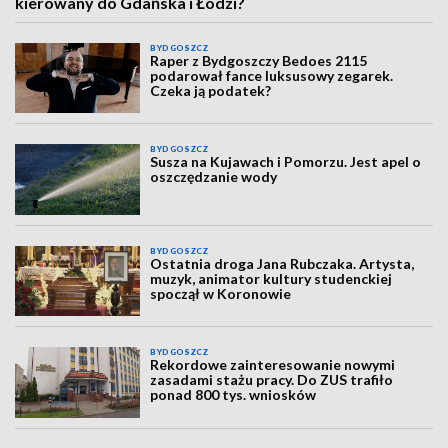
kierowany do Gdańska i Łodzi?
BYDGOSZCZ
Raper z Bydgoszczy Bedoes 2115
podarował fance luksusowy zegarek.
Czeka ją podatek?
BYDGOSZCZ
Susza na Kujawach i Pomorzu. Jest apel o
oszczędzanie wody
BYDGOSZCZ
Ostatnia droga Jana Rubczaka. Artysta,
muzyk, animator kultury studenckiej
spoczął w Koronowie
BYDGOSZCZ
Rekordowe zainteresowanie nowymi
zasadami stażu pracy. Do ZUS trafiło
ponad 800 tys. wniosków