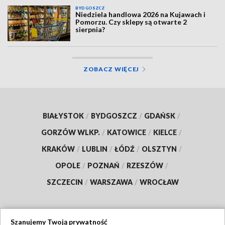
BYDGOSZCZ
Niedziela handlowa 2026 na Kujawach i
Pomorzu. Czy sklepy są otwarte 2
sierpnia?
ZOBACZ WIĘCEJ
BIAŁYSTOK
/
BYDGOSZCZ
/
GDAŃSK
/
GORZÓW WLKP.
/
KATOWICE
/
KIELCE
/
KRAKÓW
/
LUBLIN
/
ŁÓDŹ
/
OLSZTYN
/
OPOLE
/
POZNAŃ
/
RZESZÓW
/
SZCZECIN
/
WARSZAWA
/
WROCŁAW
Szanujemy Twoją prywatność