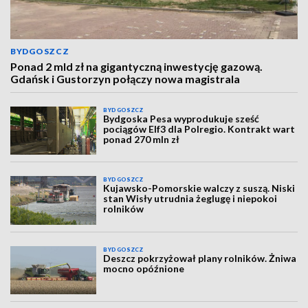
BYDGOSZCZ
Ponad 2 mld zł na gigantyczną inwestycję gazową.
Gdańsk i Gustorzyn połączy nowa magistrala
BYDGOSZCZ
Bydgoska Pesa wyprodukuje sześć
pociągów Elf3 dla Polregio. Kontrakt wart
ponad 270 mln zł
BYDGOSZCZ
Kujawsko-Pomorskie walczy z suszą. Niski
stan Wisły utrudnia żeglugę i niepokoi
rolników
BYDGOSZCZ
Deszcz pokrzyżował plany rolników. Żniwa
mocno opóźnione