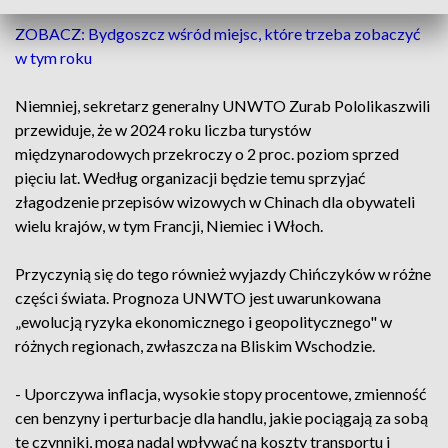
ZOBACZ: Bydgoszcz wśród miejsc, które trzeba zobaczyć
w tym roku
Niemniej, sekretarz generalny UNWTO Zurab Pololikaszwili
przewiduje, że w 2024 roku liczba turystów
międzynarodowych przekroczy o 2 proc. poziom sprzed
pięciu lat. Według organizacji będzie temu sprzyjać
złagodzenie przepisów wizowych w Chinach dla obywateli
wielu krajów, w tym Francji, Niemiec i Włoch.
Przyczynią się do tego również wyjazdy Chińczyków w różne
części świata. Prognoza UNWTO jest uwarunkowana
„ewolucją ryzyka ekonomicznego i geopolitycznego" w
różnych regionach, zwłaszcza na Bliskim Wschodzie.
- Uporczywa inflacja, wysokie stopy procentowe, zmienność
cen benzyny i perturbacje dla handlu, jakie pociągają za sobą
te czynniki, mogą nadal wpływać na koszty transportu i