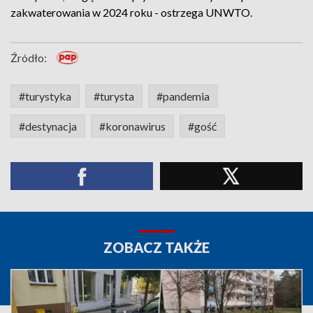
zakwaterowania w 2024 roku - ostrzega UNWTO.
Źródło:
#turystyka
#turysta
#pandemia
#destynacja
#koronawirus
#gość
ZOBACZ TAKŻE